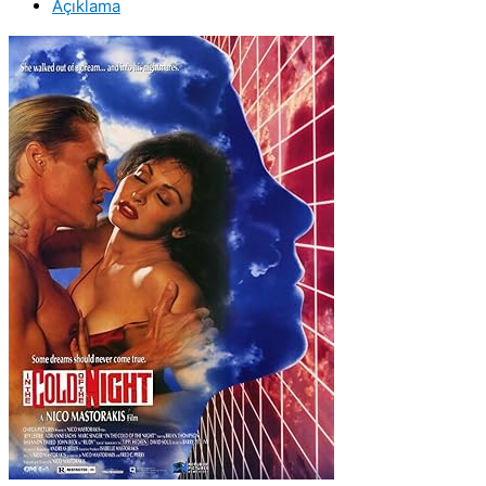
Açıklama
of
the
Night
(1990)
Orijinal
BETA
Video
Kaset
Film
adet