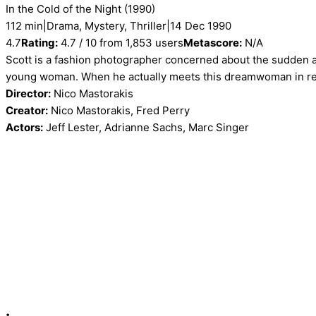
In the Cold of the Night
(1990)
112 min
|
Drama, Mystery, Thriller
|
14 Dec 1990
4.7
Rating:
4.7 / 10 from 1,853 users
Metascore:
N/A
Scott is a fashion photographer concerned about the sudden ap
young woman. When he actually meets this dreamwoman in rea
Director:
Nico Mastorakis
Creator:
Nico Mastorakis, Fred Perry
Actors:
Jeff Lester, Adrianne Sachs, Marc Singer