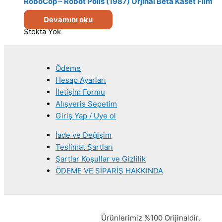
RoboCop – Robot Polis (1987) Orjinal Beta Kaset Film
Devamını oku
Stokta Yok
Ödeme
Hesap Ayarları
İletişim Formu
Alışveriş Sepetim
Giriş Yap / Uye ol
İade ve Değişim
Teslimat Şartları
Şartlar Koşullar ve Gizlilik
ÖDEME VE SİPARİŞ HAKKINDA
Ürünlerimiz %100 Orijinaldir.