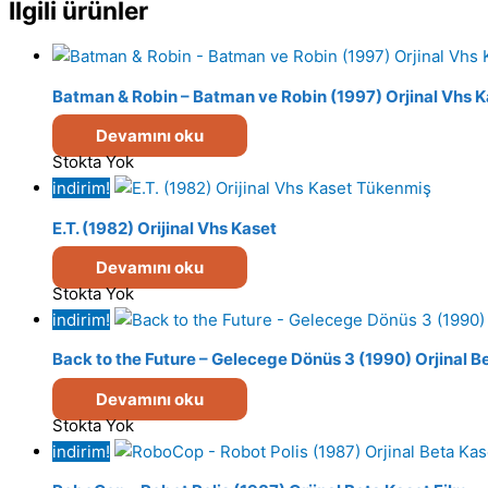
İlgili ürünler
Batman & Robin – Batman ve Robin (1997) Orjinal Vhs K
Devamını oku
Stokta Yok
indirim!
Tükenmiş
E.T. (1982) Orijinal Vhs Kaset
Devamını oku
Stokta Yok
indirim!
Back to the Future – Gelecege Dönüs 3 (1990) Orjinal B
Devamını oku
Stokta Yok
indirim!