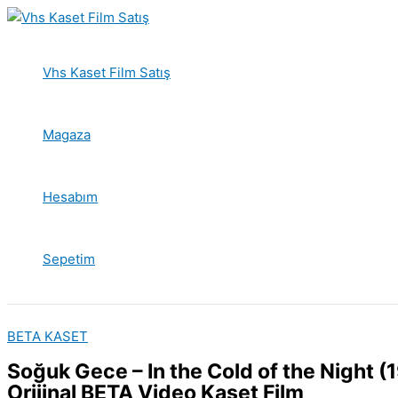
İçeriğe
atla
Vhs Kaset Film Satış
Magaza
Hesabım
Sepetim
BETA KASET
Soğuk Gece – In the Cold of the Night (
Orijinal BETA Video Kaset Film