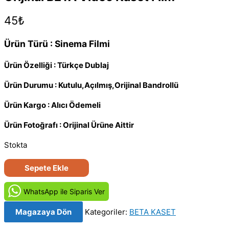
45
₺
Ürün Türü : Sinema Filmi
Ürün Özelliği : Türkçe Dublaj
Ürün Durumu : Kutulu,Açılmış,Orijinal Bandrollü
Ürün Kargo : Alıcı Ödemeli
Ürün Fotoğrafı : Orijinal Ürüne Aittir
Stokta
Soğuk
Sepete Ekle
Gece
–
WhatsApp ile Siparis Ver
In
Magazaya Dön
Kategoriler:
BETA KASET
the
Cold