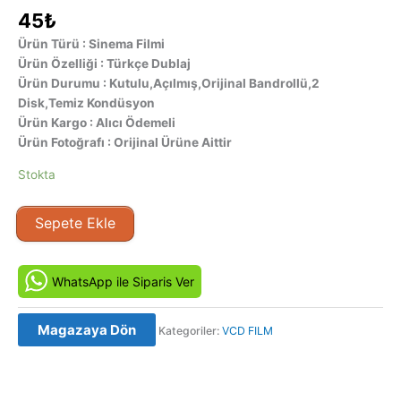
45
₺
Ürün Türü : Sinema Filmi
Ürün Özelliği : Türkçe Dublaj
Ürün Durumu : Kutulu,Açılmış,Orijinal Bandrollü,2
Disk,Temiz Kondüsyon
Ürün Kargo : Alıcı Ödemeli
Ürün Fotoğrafı : Orijinal Ürüne Aittir
Stokta
Sınırda
Sepete Ekle
-
Frontiers
(2007)
WhatsApp ile Siparis Ver
Orjinal
VCD
Magazaya Dön
Kategoriler:
VCD FILM
Film
adet