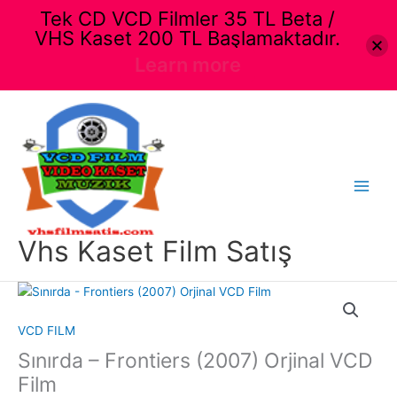
Tek CD VCD Filmler 35 TL Beta /
VHS Kaset 200 TL Başlamaktadır.
Learn more
İçeriğe
atla
Main
Menu
Vhs Kaset Film Satış
VCD FILM
Sınırda – Frontiers (2007) Orjinal VCD
Film