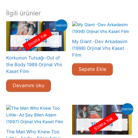
İlgili ürünler
indirim!
Stokta Yok
TÜKENMIŞ
My Giant -Dev Arkadasim
(1998) Orjinal Vhs Kaset
Film
Korkunun Tutsağı-Out of
the Body 1989 Orjinal Vhs
Sepete Ekle
Kaset Film
Devamını oku
indirim!
Stokta Yok
TÜKENMIŞ
The Man Who Knew Too