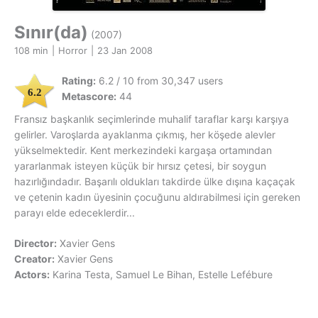
Sınır(da)
(2007)
108 min
|
Horror
|
23 Jan 2008
Rating:
6.2 / 10 from 30,347 users
6.2
Metascore:
44
Fransız başkanlık seçimlerinde muhalif taraflar karşı karşıya
gelirler. Varoşlarda ayaklanma çıkmış, her köşede alevler
yükselmektedir. Kent merkezindeki kargaşa ortamından
yararlanmak isteyen küçük bir hırsız çetesi, bir soygun
hazırlığındadır. Başarılı oldukları takdirde ülke dışına kaçaçak
ve çetenin kadın üyesinin çocuğunu aldırabilmesi için gereken
parayı elde edeceklerdir...
Director:
Xavier Gens
Creator:
Xavier Gens
Actors:
Karina Testa, Samuel Le Bihan, Estelle Lefébure