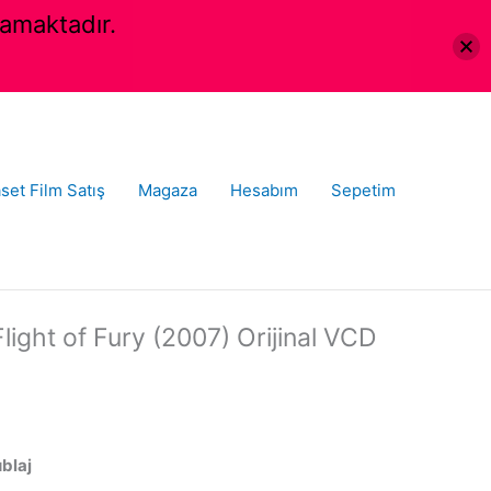
amaktadır.
set Film Satış
Magaza
Hesabım
Sepetim
light of Fury (2007) Orijinal VCD
ublaj