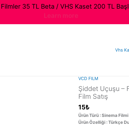
ilmler 35 TL Beta / VHS Kaset 200 TL Başl
Learn more
Vhs Ka
VCD FILM
Şiddet Uçuşu – F
Film Satış
15
₺
Ürün Türü : Sinema Filmi
Ürün Özelliği : Türkçe D