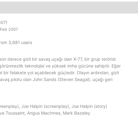
Satış
adet
07)
 Feb 2007
from 3,681 users
on derece gizli bir savaş uçağı olan X-77, bir grup terörist
 görünmezlik teknolojisi ve yüksek imha gücüne sahiptir. Eğer
l bir felakete yol açabilecek güçtedir. Olayın ardından, gizli
avaş pilotu olan John Sands (Steven Seagal), uçağı geri
eenplay), Joe Halpin (screenplay), Joe Halpin (story)
ve Toussaint, Angus MacInnes, Mark Bazeley