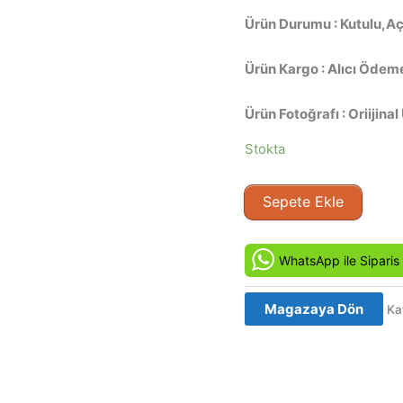
Ürün Durumu : Kutulu,Aç
Ürün Kargo : Alıcı Ödeme
Ürün Fotoğrafı : Oriijinal
Stokta
Şiddet
Sepete Ekle
Uçuşu
-
Flight
WhatsApp ile Siparis
of
Fury
Magazaya Dön
Ka
(2007)
Orijinal
VCD
Film