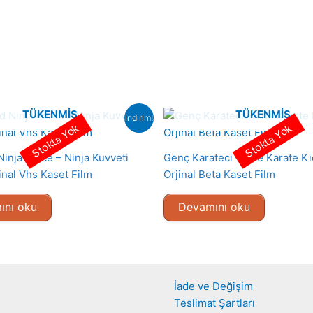
TÜKENMIŞ
TÜKENMIŞ
indirim!
Stokta Yok
Stokta Yok
inja Force – Ninja Kuvveti
Genç Karateci – The Karate Ki
inal Vhs Kaset Film
Orjinal Beta Kaset Film
ını oku
Devamını oku
İade ve Değişim
Teslimat Şartları