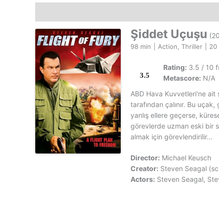
Açıklama
Şiddet Uçuşu
(20
98 min
|
Action, Thriller
|
20
Rating:
3.5 / 10 
3.5
Metascore:
N/A
ABD Hava Kuvvetleri'ne ait s
tarafından çalınır. Bu uçak,
yanlış ellere geçerse, kürese
görevlerde uzman eski bir s
almak için görevlendirilir...
Director:
Michael Keusch
Creator:
Steven Seagal (scr
Actors:
Steven Seagal, Ste