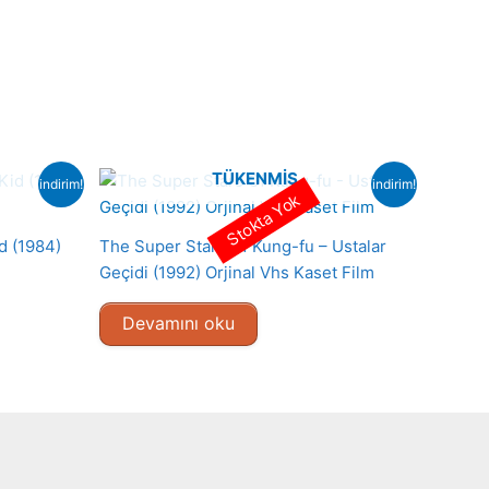
TÜKENMIŞ
indirim!
indirim!
Stokta Yok
d (1984)
The Super Stars Of Kung-fu – Ustalar
Geçidi (1992) Orjinal Vhs Kaset Film
Devamını oku