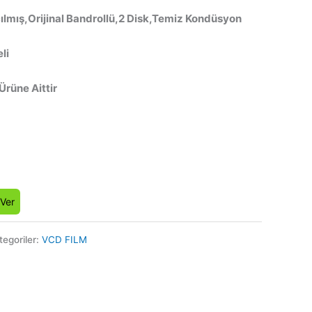
ılmış,Orijinal Bandrollü,2 Disk,Temiz Kondüsyon
li
 Ürüne Aittir
 Ver
tegoriler:
VCD FILM