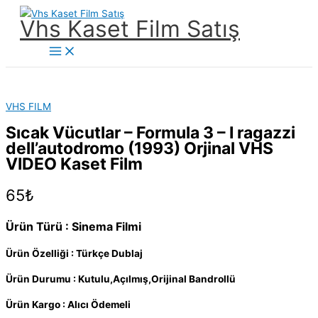
İçeriğe
Vhs Kaset Film Satış
atla
Main
Menu
VHS FILM
Sıcak Vücutlar – Formula 3 – I ragazzi
dell’autodromo (1993) Orjinal VHS
VIDEO Kaset Film
65
₺
Ürün Türü : Sinema Filmi
Ürün Özelliği : Türkçe Dublaj
Ürün Durumu : Kutulu,Açılmış,Orijinal Bandrollü
Ürün Kargo : Alıcı Ödemeli