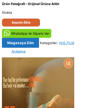
Ürün Fotoğrafı : Orijinal Ürüne Aittir
Stokta
Sıcak
Sepete Ekle
Vücutlar
-
WhatsApp ile Siparis Ver
Formula
3
Magazaya Dön
Kategoriler:
VHS FILM
-
Açıklama
I
ragazzi
dell'autodromo
(1993)
Orjinal
VHS
VIDEO
Kaset
Film
adet