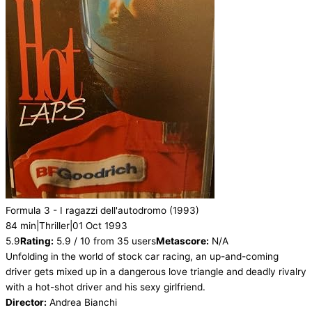
Formula 3 - I ragazzi dell'autodromo
(1993)
84 min
|
Thriller
|
01 Oct 1993
5.9
Rating:
5.9 / 10 from 35 users
Metascore:
N/A
Unfolding in the world of stock car racing, an up-and-coming
driver gets mixed up in a dangerous love triangle and deadly rivalry
with a hot-shot driver and his sexy girlfriend.
Director:
Andrea Bianchi