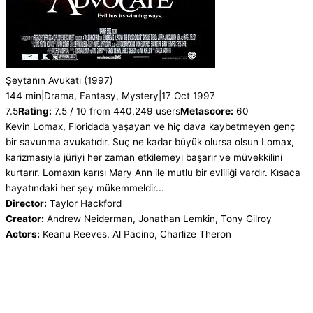
Şeytanın Avukatı
(1997)
144 min
|
Drama, Fantasy, Mystery
|
17 Oct 1997
7.5
Rating:
7.5 / 10 from 440,249 users
Metascore:
60
Kevin Lomax, Floridada yaşayan ve hiç dava kaybetmeyen genç
bir savunma avukatıdır. Suç ne kadar büyük olursa olsun Lomax,
karizmasıyla jüriyi her zaman etkilemeyi başarır ve müvekkilini
kurtarır. Lomaxın karısı Mary Ann ile mutlu bir evliliği vardır. Kısaca
hayatındaki her şey mükemmeldir...
Director:
Taylor Hackford
Creator:
Andrew Neiderman, Jonathan Lemkin, Tony Gilroy
Actors:
Keanu Reeves, Al Pacino, Charlize Theron