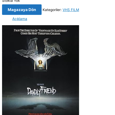
Stokta Yok
Magazaya Dön
Kategoriler:
VHS FILM
Açıklama