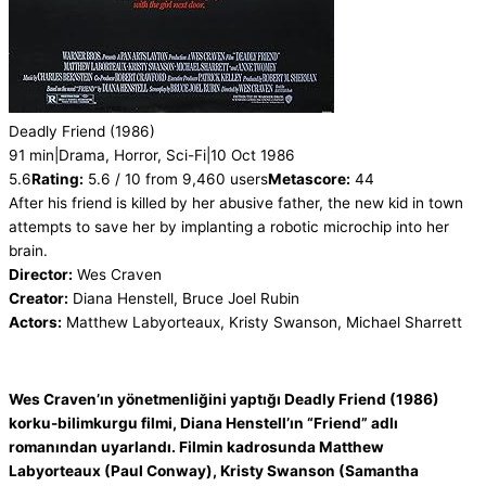
Deadly Friend
(1986)
91 min
|
Drama, Horror, Sci-Fi
|
10 Oct 1986
5.6
Rating:
5.6 / 10 from 9,460 users
Metascore:
44
After his friend is killed by her abusive father, the new kid in town
attempts to save her by implanting a robotic microchip into her
brain.
Director:
Wes Craven
Creator:
Diana Henstell, Bruce Joel Rubin
Actors:
Matthew Labyorteaux, Kristy Swanson, Michael Sharrett
Wes Craven’ın yönetmenliğini yaptığı Deadly Friend (1986)
korku-bilimkurgu filmi, Diana Henstell’ın “Friend” adlı
romanından uyarlandı. Filmin kadrosunda Matthew
Labyorteaux (Paul Conway), Kristy Swanson (Samantha