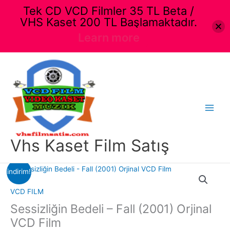
Tek CD VCD Filmler 35 TL Beta /
VHS Kaset 200 TL Başlamaktadır.
Learn more
İçeriğe
atla
Main
Menu
Vhs Kaset Film Satış
indirim!
VCD FILM
Sessizliğin Bedeli – Fall (2001) Orjinal
VCD Film