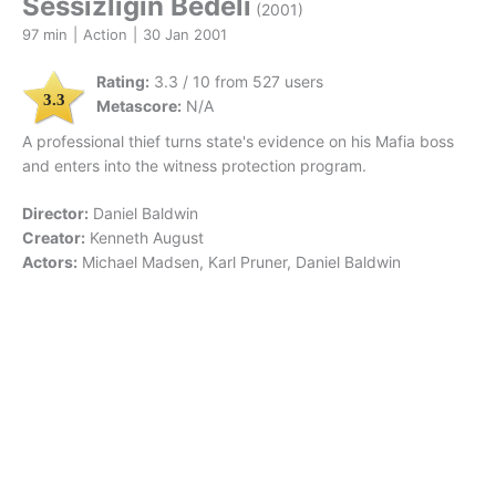
Sessizliğin Bedeli
(2001)
97 min
|
Action
|
30 Jan 2001
Rating:
3.3 / 10 from 527 users
3.3
Metascore:
N/A
A professional thief turns state's evidence on his Mafia boss
and enters into the witness protection program.
Director:
Daniel Baldwin
Creator:
Kenneth August
Actors:
Michael Madsen, Karl Pruner, Daniel Baldwin