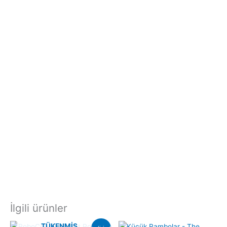
İlgili ürünler
TÜKENMIŞ