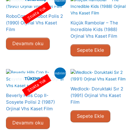
indirim!
Stokta Yok
RoboCop 2 – Robot Polis 2
(1990) Orjinal Vhs Kaset
Küçük Rambolar – The
Film
Incredible Kids (1988)
Orjinal Vhs Kaset Film
Devamını oku
Sepete Ekle
indirim!
TÜKENMIŞ
Stokta Yok
Wedlock- Doruktaki Sır 2
Beverly Hills Cop II-
(1991) Orjinal Vhs Kaset
Sosyete Polisi 2 (1987)
Film
Orjinal Vhs Kaset Film
Sepete Ekle
Devamını oku