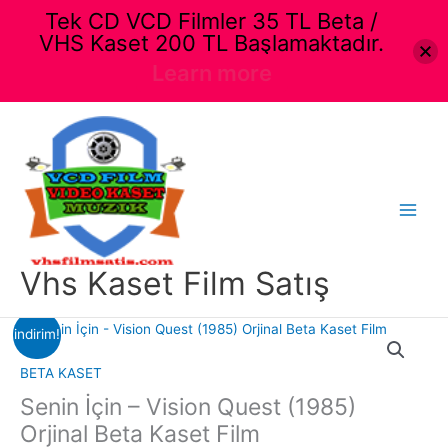
Tek CD VCD Filmler 35 TL Beta /
VHS Kaset 200 TL Başlamaktadır.
Learn more
İçeriğe
atla
Main
Menu
Vhs Kaset Film Satış
indirim!
BETA KASET
Senin İçin – Vision Quest (1985)
Orjinal Beta Kaset Film