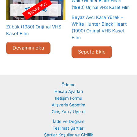
Stokta Yok
TÜKENMIŞ
Beyaz Avcı Kara Yürek –
White Hunter Black Heart
Zübük (1980) Orijinal VHS
(1990) Orjinal VHS Kaset
Kaset Film
Film
Devamını oku
Sepete Ekle
Ödeme
Hesap Ayarları
İletişim Formu
Alışveriş Sepetim
Giriş Yap / Uye ol
İade ve Değişim
Teslimat Şartları
Şartlar Koşullar ve Gizlilik