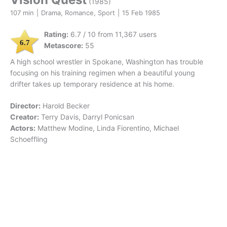
(1985)
107 min
|
Drama, Romance, Sport
|
15 Feb 1985
Rating:
6.7 / 10 from 11,367 users
6.7
Metascore:
55
A high school wrestler in Spokane, Washington has trouble
focusing on his training regimen when a beautiful young
drifter takes up temporary residence at his home.
Director:
Harold Becker
Creator:
Terry Davis, Darryl Ponicsan
Actors:
Matthew Modine, Linda Fiorentino, Michael
Schoeffling