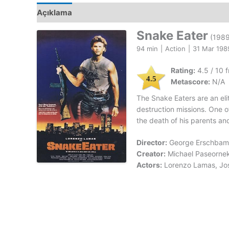
Açıklama
Snake Eater
(1989
94 min
|
Action
|
31 Mar 198
Rating:
4.5 / 10 
4.5
Metascore:
N/A
The Snake Eaters are an elit
destruction missions. One 
the death of his parents and
Director:
George Erschbam
Creator:
Michael Paseorne
Actors:
Lorenzo Lamas, Josi