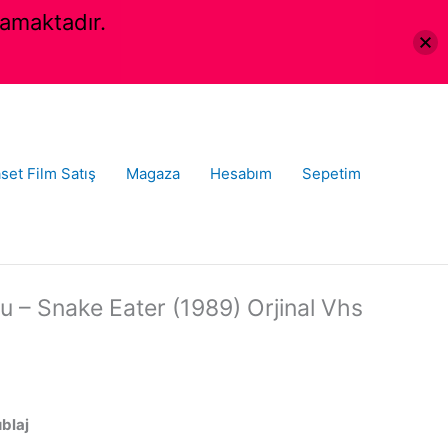
amaktadır.
set Film Satış
Magaza
Hesabım
Sepetim
 – Snake Eater (1989) Orjinal Vhs
ublaj