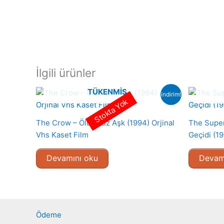
İlgili ürünler
TÜKENMIŞ
indirim!
Stokta Yok
The Crow – Ölümsüz Aşk (1994) Orjinal
The Super
Vhs Kaset Film
Geçidi (19
Devamını oku
Devam
Ödeme