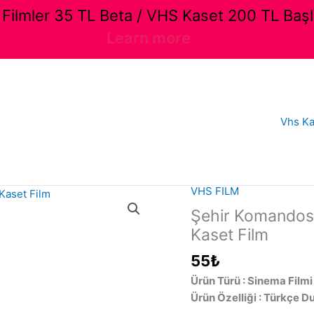
ilmler 35 TL Beta / VHS Kaset 200 TL Başl
Learn more
Vhs Ka
VHS FILM
Şehir Komandosu
Kaset Film
55
₺
Ürün Türü : Sinema Filmi
Ürün Özelliği : Türkçe D