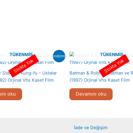
TÜKENMIŞ
TÜKENMIŞ
indirim!
Stokta Yok
Stokta Yok
 Stars Of Kung-fu – Ustalar
Batman & Robin – Batman ve 
92) Orjinal Vhs Kaset Film
(1997) Orjinal Vhs Kaset Film
ını oku
Devamını oku
İade ve Değişim