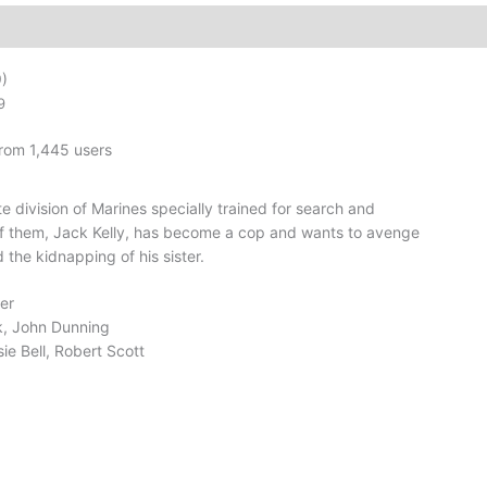
adet
)
9
from 1,445 users
e division of Marines specially trained for search and
of them, Jack Kelly, has become a cop and wants to avenge
 the kidnapping of his sister.
er
k, John Dunning
e Bell, Robert Scott