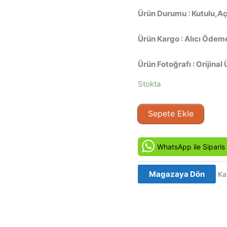
Ürün Durumu : Kutulu,Açı
Ürün Kargo : Alıcı Ödeme
Ürün Fotoğrafı : Orijinal 
Stokta
Şehir
Sepete Ekle
Komandosu
-
Snake
WhatsApp ile Siparis
Eater
(1989)
Magazaya Dön
Ka
Orjinal
Vhs
Kaset
Film