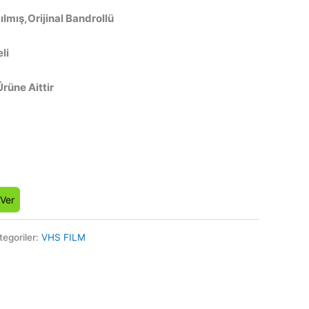
lmış,Orijinal Bandrollü
li
Ürüne Aittir
 Ver
tegoriler:
VHS FILM