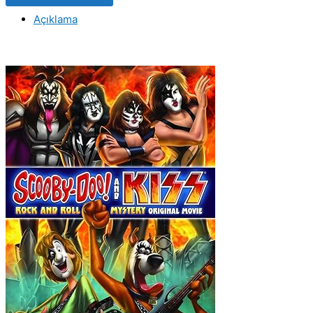
ile
Açıklama
Roll
Gizemi
(2015)
Orijinal
VCD
Film
Satış
adet