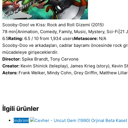
Scooby-Doo! ve Kiss: Rock and Roll Gizemi
(2015)
78 min
|
Animation, Comedy, Family, Music, Mystery, Sci-Fi
|
21 
6.5
Rating:
6.5 / 10 from 1,934 users
Metascore:
N/A
Scooby-Doo ve arkadaşları, cadılar bayramı öncesinde rock grubu 
mücadeleye girişeceklerdir.
Director:
Spike Brandt, Tony Cervone
Creator:
Kevin Shinick (teleplay), James Krieg (story), Kevin Sh
Actors:
Frank Welker, Mindy Cohn, Grey Griffin, Matthew Lilla
İlgili ürünler
indirim!