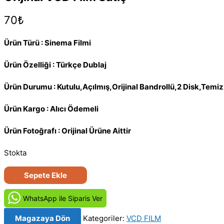
70
₺
Ürün Türü : Sinema Filmi
Ürün Özelliği : Türkçe Dublaj
Ürün Durumu : Kutulu,Açılmış,Orijinal Bandrollü,2 Disk,Tem
Ürün Kargo : Alıcı Ödemeli
Ürün Fotoğrafı : Orijinal Ürüne Aittir
Stokta
Scooby-
Sepete Ekle
Doo
:
WhatsApp ile Siparis Ver
Kiss
Magazaya Dön
Kategoriler:
VCD FILM
Rock