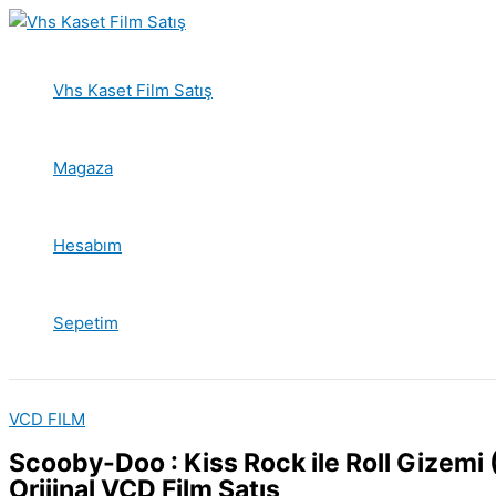
İçeriğe
atla
Vhs Kaset Film Satış
Magaza
Hesabım
Sepetim
VCD FILM
Scooby-Doo : Kiss Rock ile Roll Gizemi
Orijinal VCD Film Satış