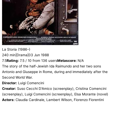
La Storia
(1986–)
240 min
|
Drama
|
03 Jun 1988
7.5
Rating:
7.5 / 10 from 136 users
Metascore:
N/A
The story of the half-Jewish Ida Raimundo and her two sons
Antonio and Giuseppe in Rome, during and immediately after the
Second World War.
Director:
Luigi Comencini
Creator:
Suso Cecchi D'Amico (screenplay), Cristina Comencini
(screenplay), Luigi Comencini (screenplay), Elsa Morante (novel)
Actors:
Claudia Cardinale, Lambert Wilson, Fiorenzo Fiorentini