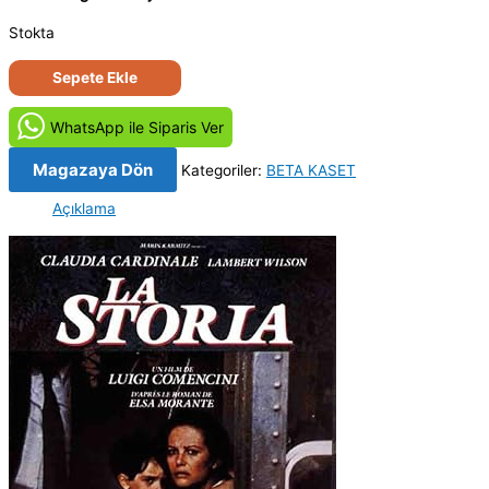
Stokta
Savaşın
Sepete Ekle
İçinden
–
WhatsApp ile Siparis Ver
La
storia
Magazaya Dön
Kategoriler:
BETA KASET
(1986)
Açıklama
Orjinal
Beta
Kaset
Film
adet