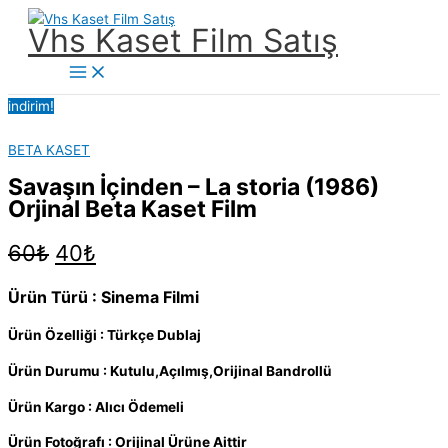
İçeriğe
Vhs Kaset Film Satış
atla
Main
Menu
indirim!
BETA KASET
Savaşın İçinden – La storia (1986)
Orjinal Beta Kaset Film
Orijinal
Şu
60
₺
40
₺
fiyat:
andaki
60₺.
fiyat:
Ürün Türü : Sinema Filmi
40₺.
Ürün Özelliği : Türkçe Dublaj
Ürün Durumu : Kutulu,Açılmış,Orijinal Bandrollü
Ürün Kargo : Alıcı Ödemeli
Ürün Fotoğrafı : Orijinal Ürüne Aittir