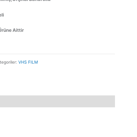
li
Ürüne Aittir
tegoriler:
VHS FILM