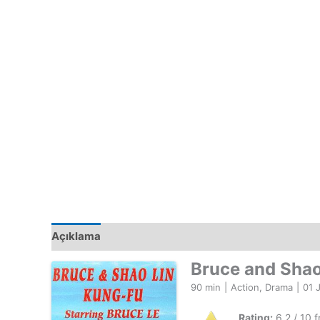
Açıklama
Bruce and Shao
90 min
|
Action, Drama
|
01 
Rating:
6.2 / 10 