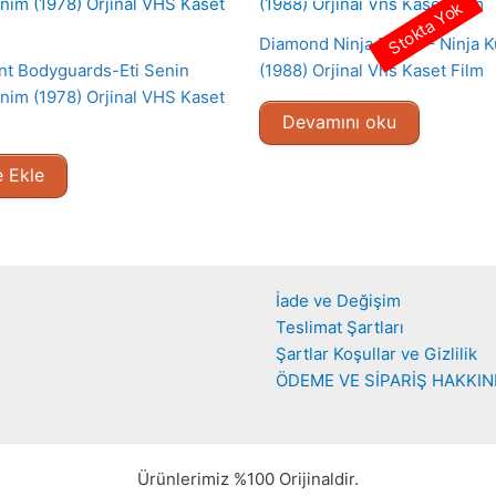
Stokta Yok
Diamond Ninja Force – Ninja K
nt Bodyguards-Eti Senin
(1988) Orjinal Vhs Kaset Film
nim (1978) Orjinal VHS Kaset
Devamını oku
 Ekle
İade ve Değişim
Teslimat Şartları
Şartlar Koşullar ve Gizlilik
ÖDEME VE SİPARİŞ HAKKI
Ürünlerimiz %100 Orijinaldir.