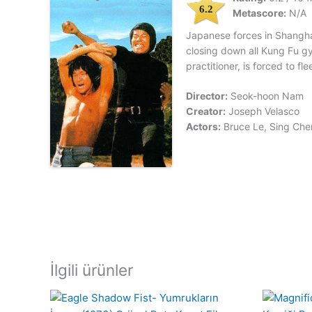
6.2
Metascore:
N/A
Japanese forces in Shanghai
closing down all Kung Fu g
practitioner, is forced to f
Director:
Seok-hoon Nam
Creator:
Joseph Velasco
Actors:
Bruce Le, Sing Che
İlgili ürünler