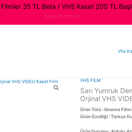
ilmler 35 TL Beta / VHS Kaset 200 TL Başl
Learn more
Vhs Ka
VHS FILM
Sarı Yumruk Demi
Orjinal VHS VID
Ürün Türü : Sinema Filmi
Ürün Özelliği : Türkçe D
Ürün Durumu : Kutulu,Açı