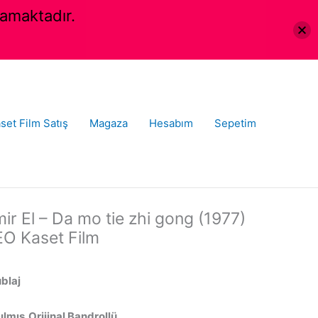
amaktadır.
set Film Satış
Magaza
Hesabım
Sepetim
r El – Da mo tie zhi gong (1977)
EO Kaset Film
ublaj
lmış,Orijinal Bandrollü