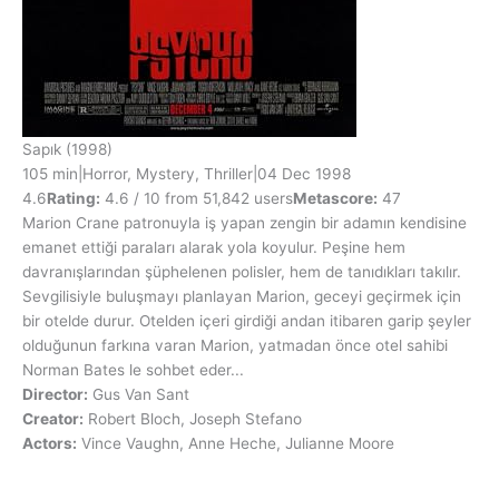
Sapık
(1998)
105 min
|
Horror, Mystery, Thriller
|
04 Dec 1998
4.6
Rating:
4.6 / 10 from 51,842 users
Metascore:
47
Marion Crane patronuyla iş yapan zengin bir adamın kendisine
emanet ettiği paraları alarak yola koyulur. Peşine hem
davranışlarından şüphelenen polisler, hem de tanıdıkları takılır.
Sevgilisiyle buluşmayı planlayan Marion, geceyi geçirmek için
bir otelde durur. Otelden içeri girdiği andan itibaren garip şeyler
olduğunun farkına varan Marion, yatmadan önce otel sahibi
Norman Bates le sohbet eder...
Director:
Gus Van Sant
Creator:
Robert Bloch, Joseph Stefano
Actors:
Vince Vaughn, Anne Heche, Julianne Moore