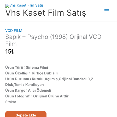
İçeriğe
atla
Vhs Kaset Film Satış
Main
Men
VCD FILM
Sapık – Psycho (1998) Orjinal VCD
Film
15
₺
Ürün Türü : Sinema Filmi
Ürün Özelliği : Türkçe Dublajlı
Ürün Durumu : Kutulu,Açılmış,Orijinal Bandrollü,2
Disk,Temiz Kondisyon
Ürün Kargo : Alıcı Ödemeli
Ürün Fotoğrafı : Oriijinal Ürüne Aittir
Stokta
Sapık
Sepete Ekle