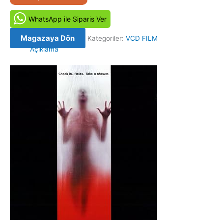
-
Psycho
WhatsApp ile Siparis Ver
(1998)
Orjinal
Magazaya Dön
Kategoriler:
VCD FILM
VCD
Açıklama
Film
adet