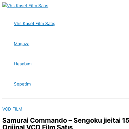
İçeriğe
atla
Vhs Kaset Film Satış
Magaza
Hesabım
Sepetim
VCD FILM
Samurai Commando – Sengoku jieitai 1
Orijinal VCD Film Satış