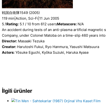
戦国自衛隊1549
(2005)
119 min
|
Action, Sci-Fi
|
11 Jun 2005
5.1
Rating:
5.1 / 10 from 612 users
Metascore:
N/A
An accident during tests of an anti-plasma artificial magnetic
Company, under Colonel Matoba on a time-slip 460 years into 
Director:
Masaaki Tezuka
Creator:
Harutoshi Fukui, Ryo Hanmura, Yasushi Matsuura
Actors:
Yôsuke Eguchi, Kyôka Suzuki, Haruka Ayase
İlgili ürünler