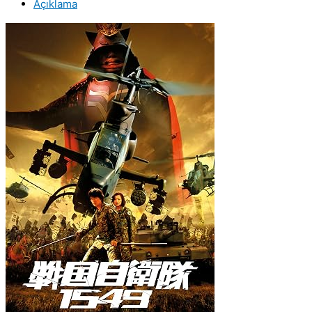
Açıklama
(2005)
Orijinal
VCD
Film
Satış
adet