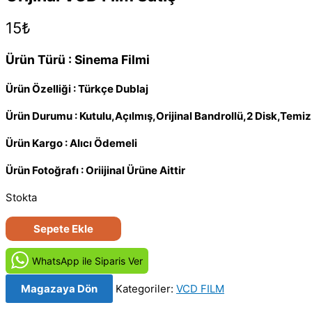
15
₺
Ürün Türü : Sinema Filmi
Ürün Özelliği : Türkçe Dublaj
Ürün Durumu : Kutulu,Açılmış,Orijinal Bandrollü,2 Disk,Tem
Ürün Kargo : Alıcı Ödemeli
Ürün Fotoğrafı : Oriijinal Ürüne Aittir
Stokta
Samurai
Sepete Ekle
Commando
-
WhatsApp ile Siparis Ver
Sengoku
Magazaya Dön
Kategoriler:
VCD FILM
jieitai
1549