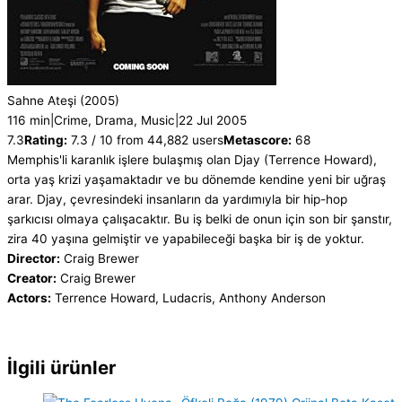
Sahne Ateşi
(2005)
116 min
|
Crime, Drama, Music
|
22 Jul 2005
7.3
Rating:
7.3 / 10 from 44,882 users
Metascore:
68
Memphis'li karanlık işlere bulaşmış olan Djay (Terrence Howard),
orta yaş krizi yaşamaktadır ve bu dönemde kendine yeni bir uğraş
arar. Djay, çevresindeki insanların da yardımıyla bir hip-hop
şarkıcısı olmaya çalışacaktır. Bu iş belki de onun için son bir şanstır,
zira 40 yaşına gelmiştir ve yapabileceği başka bir iş de yoktur.
Director:
Craig Brewer
Creator:
Craig Brewer
Actors:
Terrence Howard, Ludacris, Anthony Anderson
İlgili ürünler