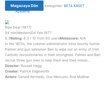
Magazaya Dön
Kategoriler:
BETA KASET
Açıklama
Raw Deal
(1977)
94 min
|
Western
|
04 Feb 1977
6.3
Rating:
6.3 / 10 from 60 users
Metascore:
N/A
In the 1870s, the colonial administrator hires bounty hunter
Palmer and gun salesman Ben to wipe out an army of Irish
Catholic revolutionaries in their stronghold. Palmer and Ben
recruit three gun men to help them and their missio...
Director:
Russell Hagg
Creator:
Patrick Edgeworth
Actors:
Gerard Kennedy, Gus Mercurio, Rod Mullinar