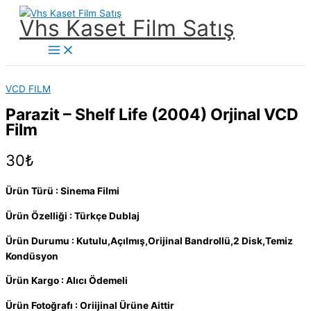
İçeriğe
Vhs Kaset Film Satış
atla
Main
Menu
VCD FILM
Parazit – Shelf Life (2004) Orjinal VCD
Film
30
₺
Ürün Türü : Sinema Filmi
Ürün Özelliği : Türkçe Dublaj
Ürün Durumu : Kutulu,Açılmış,Orijinal Bandrollü,2 Disk,Temiz
Kondüsyon
Ürün Kargo : Alıcı Ödemeli
Ürün Fotoğrafı : Oriijinal Ürüne Aittir