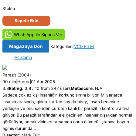
Stokta
Parazit
Sepete Ekle
-
Shelf
WhatsApp ile Siparis Ver
Life
(2004)
Magazaya Dön
Kategoriler:
VCD FILM
Orjinal
Açıklama
VCD
Film
adet
Parazit
(2004)
90 min
|
Horror
|
01 Apr 2005
3.8
Rating:
3.8 / 10 from 347 users
Metascore:
N/A
Sadece çok az kişi insanlığın korkunç sırrını biliyor. Milyarlarca
insanın arasında, giderek artan sayıda birey, insan bedenine
yerleşen ve onu içeriden çürüten kanlı bir parazitin kontrolü altına
giriyor. Bu parazit tarafından ele geçirilen insanlar dışarıdan normal
görünüyor, ancak zihinleri tamamen onun ölümcül iştahına boyun
eğmiş durumda...
Director:
Mark Tuit