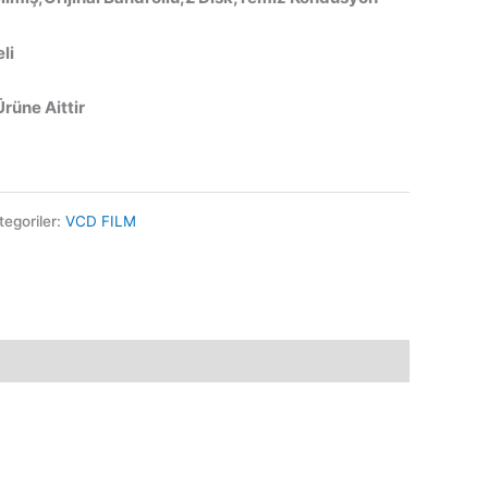
li
Ürüne Aittir
tegoriler:
VCD FILM