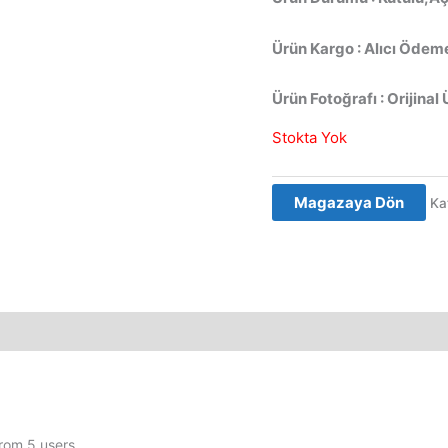
Ürün Kargo : Alıcı Ödeme
Ürün Fotoğrafı : Orijinal 
Stokta Yok
Magazaya Dön
Ka
from 5 users