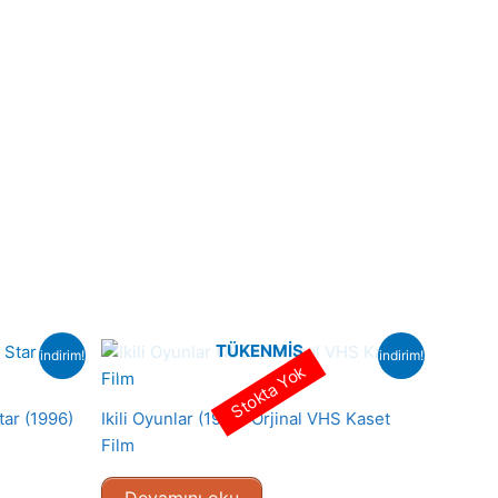
TÜKENMIŞ
indirim!
indirim!
Stokta Yok
tar (1996)
Ikili Oyunlar (1989) Orjinal VHS Kaset
Film
Devamını oku