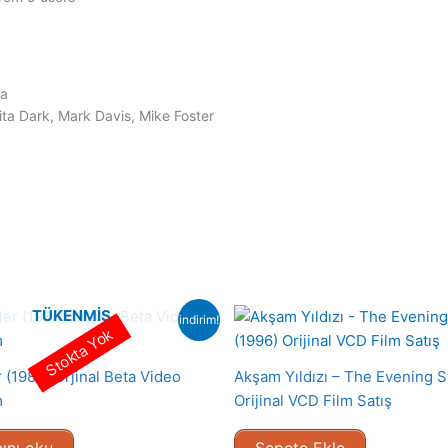
la
ita Dark, Mark Davis, Mike Foster
TÜKENMIŞ
indirim!
Stokta Yok
r (1987) Orjinal Beta Video
Akşam Yıldızı – The Evening S
m
Orijinal VCD Film Satış
ını oku
Sepete Ekle