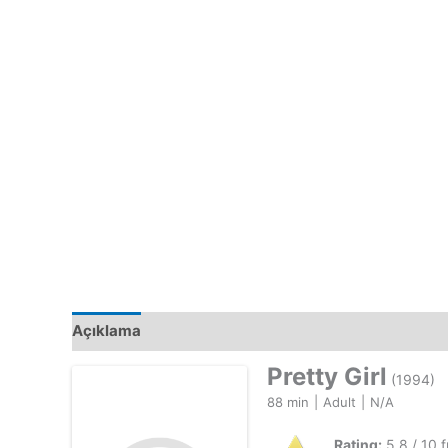
Açıklama
Pretty Girl
(1994)
88 min
|
Adult
|
N/A
Rating:
5.8 / 10 