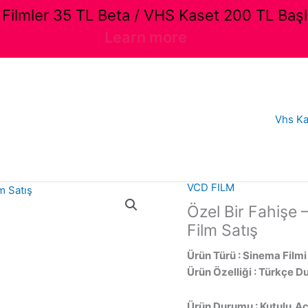
ilmler 35 TL Beta / VHS Kaset 200 TL Başl
Learn more
Vhs Ka
VCD FILM
Özel Bir Fahişe –
Film Satış
Ürün Türü : Sinema Filmi
Ürün Özelliği : Türkçe D
Ürün Durumu : Kutulu,Aç