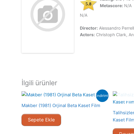
5.8
Metascore:
N/A
N/A
Director:
Alessandro Perrel
Actors:
Christoph Clark, An
İlgili ürünler
indirim!
Makber (1981) Orjinal Beta Kaset Film
Talihsizle
Sepete Ekle
Kaset Fil
Devam