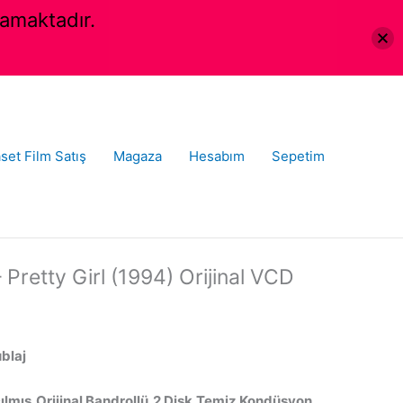
amaktadır.
set Film Satış
Magaza
Hesabım
Sepetim
 Pretty Girl (1994) Orijinal VCD
ublaj
ılmış,Orijinal Bandrollü,2 Disk,Temiz Kondüsyon