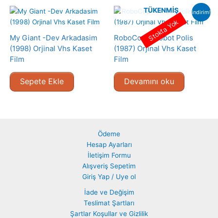
TÜKENMIŞ
indirim!
Stokta Yok
My Giant -Dev Arkadasim
RoboCop – Robot Polis
(1998) Orjinal Vhs Kaset
(1987) Orjinal Vhs Kaset
Film
Film
Sepete Ekle
Devamını oku
Ödeme
Hesap Ayarları
İletişim Formu
Alışveriş Sepetim
Giriş Yap / Uye ol
İade ve Değişim
Teslimat Şartları
Şartlar Koşullar ve Gizlilik