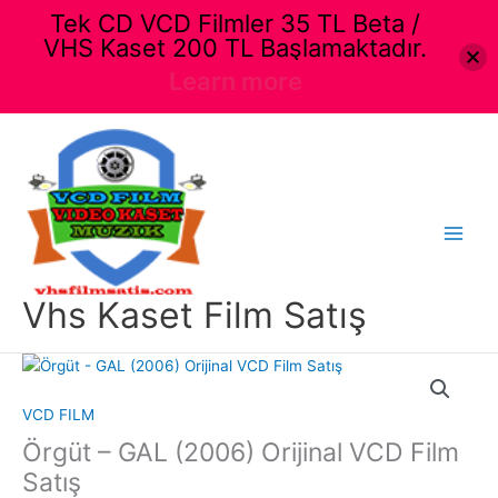
Tek CD VCD Filmler 35 TL Beta /
VHS Kaset 200 TL Başlamaktadır.
Learn more
İçeriğe
atla
Main
Menu
Vhs Kaset Film Satış
VCD FILM
Örgüt – GAL (2006) Orijinal VCD Film
Satış