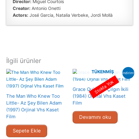
Director:
Miguel Courtois
Creator:
Antonio Onetti
Actors:
José Garcia, Natalia Verbeke, Jordi Mollà
İlgili ürünler
TÜKENMIŞ
indirim!
Stokta Yok
Grace Quigley- Çılgın İkili
The Man Who Knew Too
(1984) Orjinal Vhs Kaset
Little- Az Şey Bilen Adam
Film
(1997) Orjinal Vhs Kaset
Film
Devamını oku
Sepete Ekle