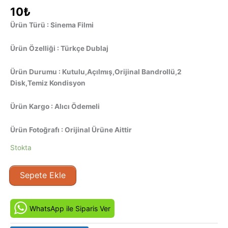
10
₺
Ürün Türü : Sinema Filmi
Ürün Özelliği : Türkçe Dublaj
Ürün Durumu : Kutulu,Açılmış,Orijinal Bandrollü,2
Disk,Temiz Kondisyon
Ürün Kargo : Alıcı Ödemeli
Ürün Fotoğrafı : Orijinal Ürüne Aittir
Stokta
Örgüt
Sepete Ekle
-
GAL
(2006)
WhatsApp ile Siparis Ver
Orijinal
VCD