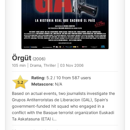
Örgüt
(2006)
105 min
|
Drama, Thriller
|
03 Nov 2006
Rating:
5.2 / 10 from 587 users
5.2
Metascore:
N/A
Based on actual events, two journalists investigate the
Grupos Antiterroristas de Liberacion (GAL), Spain's
government-funded hit squad who engaged in a
conflict with the Basque terrorist organization Euskadi
Ta Askatasuna (ETA) i...