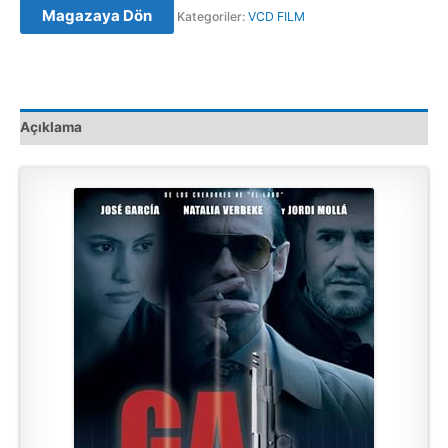
Magazaya Dön
Kategoriler:
VCD FILM
Film
Satış
adet
Açıklama