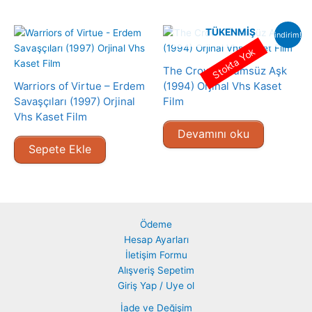
TÜKENMIŞ
indirim!
Stokta Yok
The Crow – Ölümsüz Aşk
Warriors of Virtue – Erdem
(1994) Orjinal Vhs Kaset
Savaşçıları (1997) Orjinal
Film
Vhs Kaset Film
Devamını oku
Sepete Ekle
Ödeme
Hesap Ayarları
İletişim Formu
Alışveriş Sepetim
Giriş Yap / Uye ol
İade ve Değişim