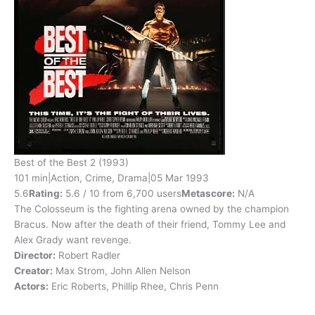
Best of the Best 2
(1993)
101 min
|
Action, Crime, Drama
|
05 Mar 1993
5.6
Rating:
5.6 / 10 from 6,700 users
Metascore:
N/A
The Colosseum is the fighting arena owned by the champion
Bracus. Now after the death of their friend, Tommy Lee and
Alex Grady want revenge.
Director:
Robert Radler
Creator:
Max Strom, John Allen Nelson
Actors:
Eric Roberts, Phillip Rhee, Chris Penn