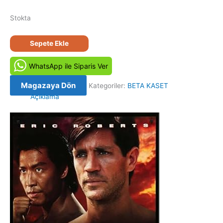
Stokta
Onur
Sepete Ekle
Savaşı
2
WhatsApp ile Siparis Ver
-
Best
Magazaya Dön
Kategoriler:
BETA KASET
of
Açıklama
the
Best
II
(1993)
Orjinal
Beta
Kaset
Film
adet