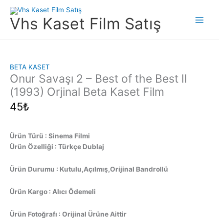
İçeriğe
atla
Vhs Kaset Film Satış
Main
Men
BETA KASET
Onur Savaşı 2 – Best of the Best II
(1993) Orjinal Beta Kaset Film
45
₺
Ürün Türü : Sinema Filmi
Ürün Özelliği : Türkçe Dublaj
Ürün Durumu : Kutulu,Açılmış,Orijinal Bandrollü
Ürün Kargo : Alıcı Ödemeli
Ürün Fotoğrafı : Orijinal Ürüne Aittir