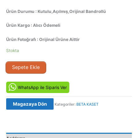
Ürün Durumu : Kutulu,Açılmış,Orijinal Bandrollü
Ürün Kargo : Alıcı Ödemeli
Ürün Fotoğrafı : Orijinal Ürüne Aittir
Stokta
Onun
Sepete Ekle
Hikayesi
3
/
WhatsApp ile Siparis Ver
11
Gün
Magazaya Dön
Kategoriler:
BETA KASET
11
Gece
6
-
Il