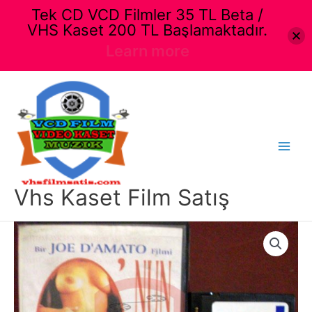
Tek CD VCD Filmler 35 TL Beta /
VHS Kaset 200 TL Başlamaktadır.
Learn more
İçeriğe
atla
Main
Menu
Vhs Kaset Film Satış