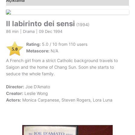
Açıklama
labirinto
dei
sensi
(1993)
Il labirinto dei sensi
(1994)
Orjinal
86 min
|
Drama
|
09 Dec 1994
BETA
Video
Rating:
5.0 / 10 from 110 users
Kaset
5.0
Metascore:
N/A
Film
A French girl from a strict Catholic background travels to
adet
Saigon and the home of Chang Sun. Soon she starts to
seduce the whole family.
Director:
Joe D'Amato
Creator:
Leslie Wong
Actors:
Monica Carpanese, Steven Rogers, Lora Luna