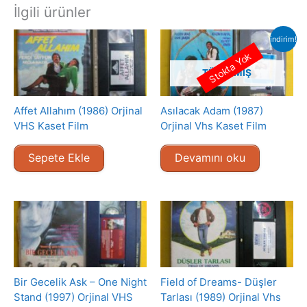
İlgili ürünler
indirim!
Stokta Yok
TÜKENMIŞ
Affet Allahım (1986) Orjinal
Asılacak Adam (1987)
VHS Kaset Film
Orjinal Vhs Kaset Film
Sepete Ekle
Devamını oku
Bir Gecelik Ask – One Night
Field of Dreams- Düşler
Stand (1997) Orjinal VHS
Tarlası (1989) Orjinal Vhs