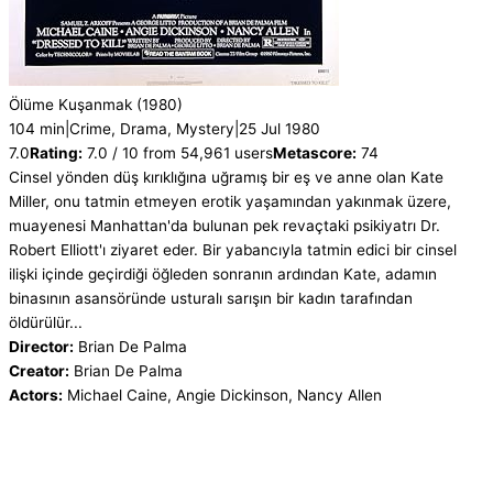
Ölüme Kuşanmak
(1980)
104 min
|
Crime, Drama, Mystery
|
25 Jul 1980
7.0
Rating:
7.0 / 10 from 54,961 users
Metascore:
74
Cinsel yönden düş kırıklığına uğramış bir eş ve anne olan Kate
Miller, onu tatmin etmeyen erotik yaşamından yakınmak üzere,
muayenesi Manhattan'da bulunan pek revaçtaki psikiyatrı Dr.
Robert Elliott'ı ziyaret eder. Bir yabancıyla tatmin edici bir cinsel
ilişki içinde geçirdiği öğleden sonranın ardından Kate, adamın
binasının asansöründe usturalı sarışın bir kadın tarafından
öldürülür...
Director:
Brian De Palma
Creator:
Brian De Palma
Actors:
Michael Caine, Angie Dickinson, Nancy Allen