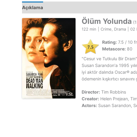
Açıklama
Ölüm Yolunda
(1
122 min
|
Crime, Drama
|
02 
Rating:
7.5 / 10 
7.5
Metascore:
80
"Cesur ve Tutkulu Bir Dram"
Susan Sarandon'a 1995 yılı
iyi aktör dalında Oscar® ad
ödemenin kışkırtıcı sınavını 
Director:
Tim Robbins
Creator:
Helen Prejean, Ti
Actors:
Susan Sarandon, S