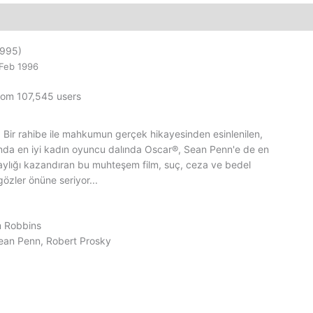
Kaset
Film
adet
995)
Feb 1996
from 107,545 users
 Bir rahibe ile mahkumun gerçek hikayesinden esinlenilen,
nda en iyi kadın oyuncu dalında Oscar®, Sean Penn'e de en
aylığı kazandıran bu muhteşem film, suç, ceza ve bedel
gözler önüne seriyor...
m Robbins
ean Penn, Robert Prosky