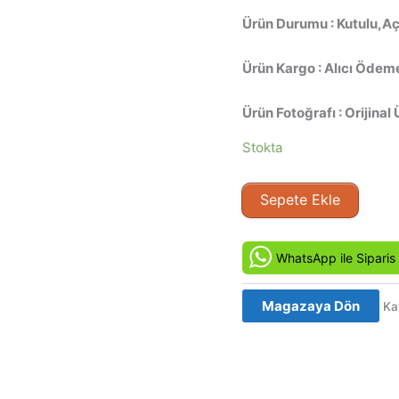
Ürün Durumu : Kutulu,Açı
Ürün Kargo : Alıcı Ödeme
Ürün Fotoğrafı : Orijinal 
Stokta
Ölüm
Sepete Ekle
Yolunda
-
Dead
WhatsApp ile Siparis
Man
Walking
Magazaya Dön
Ka
(1995)
Orijinal
VHS
Video