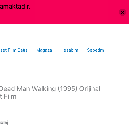
amaktadır.
set Film Satış
Magaza
Hesabım
Sepetim
Dead Man Walking (1995) Orijinal
 Film
ublaj