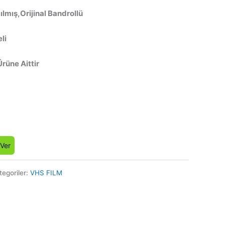
lmış,Orijinal Bandrollü
li
Ürüne Aittir
 Ver
tegoriler:
VHS FILM