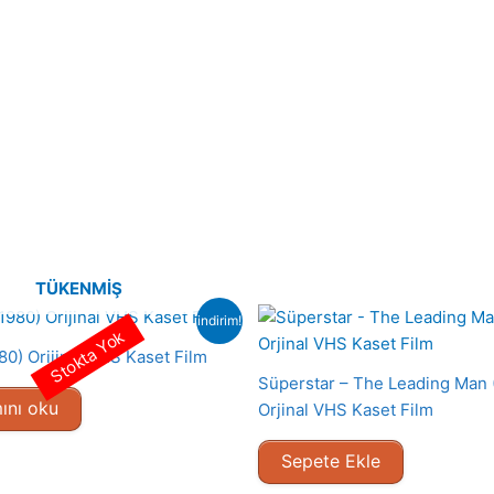
TÜKENMIŞ
indirim!
Stokta Yok
80) Orijinal VHS Kaset Film
Süperstar – The Leading Man 
ını oku
Orjinal VHS Kaset Film
Sepete Ekle