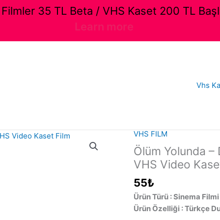
ilmler 35 TL Beta / VHS Kaset 200 TL Başl
Learn more
Vhs Ka
VHS FILM
Ölüm Yolunda – 
VHS Video Kaset
55
₺
Ürün Türü : Sinema Filmi
Ürün Özelliği : Türkçe D