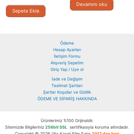
Devamını oku
Sepete Ekle
Ödeme
Hesap Ayarları
İletişim Formu
Alışveriş Sepetim
Giriş Yap / Uye ol
İade ve Değişim
Teslimat Şartları
Şartlar Koşullar ve Gizlilik
ÖDEME VE SİPARİŞ HAKKINDA
Ürünlerimiz %100 Orijinaldir.
Sitemizde Bilgileriniz
256bit SSL
sertifikasıyla koruma altındadır.
Copyright © 2026 Vhs Kaset Film Satış
2017 den beri