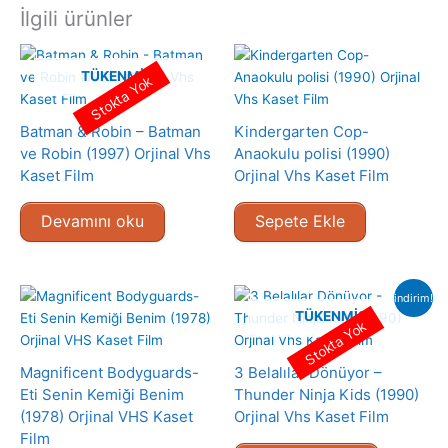
İlgili ürünler
TÜKENMIŞ
Stokta Yok
Batman & Robin – Batman
Kindergarten Cop-
ve Robin (1997) Orjinal Vhs
Anaokulu polisi (1990)
Kaset Film
Orjinal Vhs Kaset Film
Devamını oku
Sepete Ekle
indirim!
TÜKENMIŞ
Stokta Yok
Magnificent Bodyguards-
3 Belalılar Dönüyor –
Eti Senin Kemiği Benim
Thunder Ninja Kids (1990)
(1978) Orjinal VHS Kaset
Orjinal Vhs Kaset Film
Film