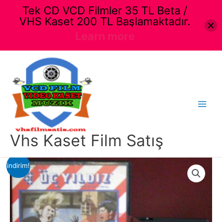
Tek CD VCD Filmler 35 TL Beta /
VHS Kaset 200 TL Başlamaktadır.
Learn more
İçeriğe
atla
Main
Menu
Vhs Kaset Film Satış
indirim!