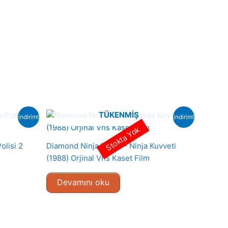
TÜKENMIŞ
indirim!
indirim!
Stokta Yok
olisi 2
Diamond Ninja Force – Ninja Kuvveti
(1988) Orjinal Vhs Kaset Film
Devamını oku