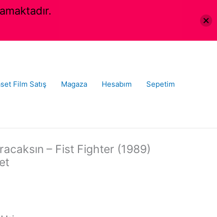
amaktadır.
set Film Satış
Magaza
Hesabım
Sepetim
racaksın – Fist Fighter (1989)
et