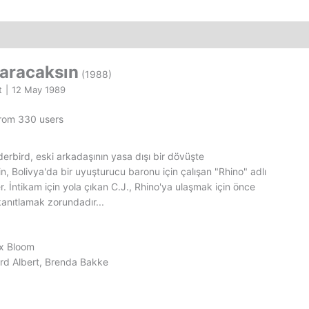
Kaset
adet
varacaksın
(1988)
t
|
12 May 1989
from 330 users
rbird, eski arkadaşının yasa dışı bir dövüşte
in, Bolivya'da bir uyuşturucu baronu için çalışan "Rhino" adlı
. İntikam için yola çıkan C.J., Rhino'ya ulaşmak için önce
anıtlamak zorundadır...
ax Bloom
rd Albert, Brenda Bakke