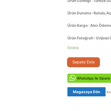
Ürün Özelliği : Türkçe D
Ürün Durumu : Kutulu,Açı
Ürün Kargo : Alıcı Ödeme
Ürün Fotoğrafı : Orijinal 
Stokta
Ölmek
Sepete Ekle
İçin
Yalvaracaksın
-
WhatsApp ile Siparis
Fist
Fighter
Magazaya Dön
Ka
(1989)
Orijinal
Beta