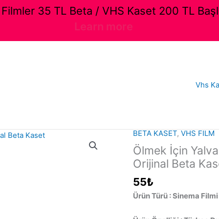
ilmler 35 TL Beta / VHS Kaset 200 TL Başl
Learn more
Vhs Ka
BETA KASET
,
VHS FILM
Ölmek İçin Yalva
Orijinal Beta Kas
55
₺
Ürün Türü : Sinema Filmi