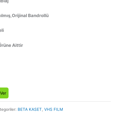
ublaj
lmış,Orijinal Bandrollü
li
Ürüne Aittir
 Ver
tegoriler:
BETA KASET
,
VHS FILM