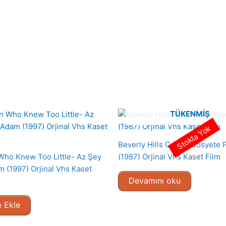
TÜKENMIŞ
Stokta Yok
Beverly Hills Cop II- Sosyete P
ho Knew Too Little- Az Şey
(1987) Orjinal Vhs Kaset Film
m (1997) Orjinal Vhs Kaset
Devamını oku
 Ekle