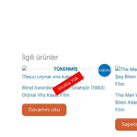
İlgili ürünler
TÜKENMIŞ
indirim!
Stokta Yok
Blind Swordsman- Kör Silahşör (1983)
Orjinal Vhs Kaset Film
The Man W
Bilen Ada
Devamını oku
Film
Sepete