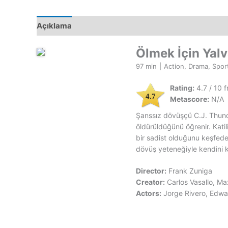
Açıklama
Ölmek İçin Yal
97 min
|
Action, Drama, Spor
Rating:
4.7 / 10 
4.7
Metascore:
N/A
Şanssız dövüşçü C.J. Thunde
öldürüldüğünü öğrenir. Katil
bir sadist olduğunu keşfeder
dövüş yeteneğiyle kendini k
Director:
Frank Zuniga
Creator:
Carlos Vasallo, M
Actors:
Jorge Rivero, Edwa