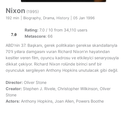
Nixon
(1995)
192 min
|
Biography, Drama, History
|
05 Jan 1996
Rating:
7.0 / 10 from 34,110 users
7.0
Metascore:
66
ABD'nin 37. Başkanı, gerek politikaları gerekse skandallarıyla
70'li yıllara damgasını vuran Richard Nixon'ın hayatından
kesitler veren film, oyuncu kadrosu ve etkileyici senaryosuyla
dikkat çekiyor. Richard Nixon rolünde birinci sınıf bir
oyunculuk sergileyen Anthony Hopkins unutulacak gibi değil.
Director:
Oliver Stone
Creator:
Stephen J. Rivele, Christopher Wilkinson, Oliver
Stone
Actors:
Anthony Hopkins, Joan Allen, Powers Boothe