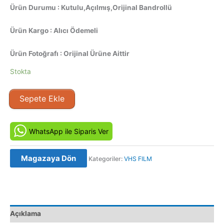
Ürün Durumu : Kutulu,Açılmış,Orijinal Bandrollü
Ürün Kargo : Alıcı Ödemeli
Ürün Fotoğrafı : Orijinal Ürüne Aittir
Stokta
Nixon:
Sepete Ekle
Bölüm
2
(1995)
WhatsApp ile Siparis Ver
Orijinal
VHS
Magazaya Dön
Kategoriler:
VHS FILM
Video
Kaset
Film
adet
Açıklama