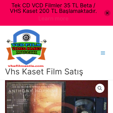
Tek CD VCD Filmler 35 TL Beta /
VHS Kaset 200 TL Başlamaktadır.
Learn more
İçeriğe
atla
Main
Menu
Vhs Kaset Film Satış