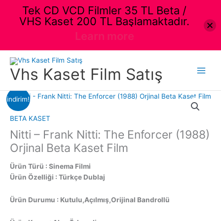
Tek CD VCD Filmler 35 TL Beta /
VHS Kaset 200 TL Başlamaktadır.
Learn more
İçeriğe
atla
Vhs Kaset Film Satış
Main
Menu
indirim!
BETA KASET
Nitti – Frank Nitti: The Enforcer (1988)
Orjinal Beta Kaset Film
Ürün Türü : Sinema Filmi
Ürün Özelliği : Türkçe Dublaj
Ürün Durumu : Kutulu,Açılmış,Orijinal Bandrollü