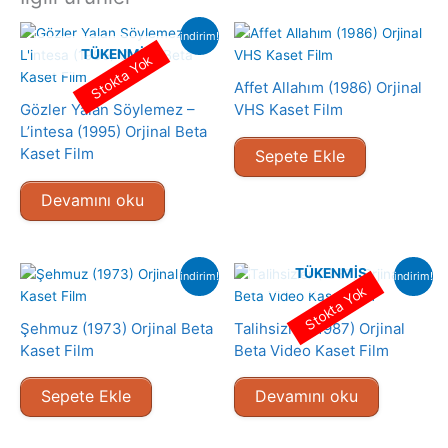
indirim!
TÜKENMIŞ
Stokta Yok
Affet Allahım (1986) Orjinal
Gözler Yalan Söylemez –
VHS Kaset Film
L’intesa (1995) Orjinal Beta
Kaset Film
Sepete Ekle
Devamını oku
TÜKENMIŞ
indirim!
indirim!
Stokta Yok
Şehmuz (1973) Orjinal Beta
Talihsizler (1987) Orjinal
Kaset Film
Beta Video Kaset Film
Sepete Ekle
Devamını oku