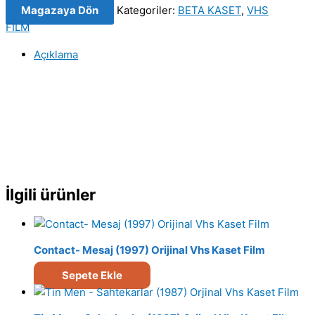
Magazaya Dön
Kategoriler:
BETA KASET
,
VHS
Çiçek
FILM
Eken
Asker
Açıklama
-
Bölüm
2
Orjinal
Beta
Kaset
Film
adet
İlgili ürünler
Contact- Mesaj (1997) Orijinal Vhs Kaset Film
Sepete Ekle