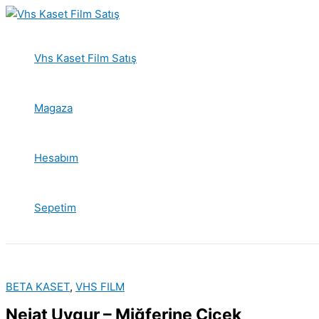
İçeriğe
atla
Vhs Kaset Film Satış
Magaza
Hesabım
Sepetim
BETA KASET
,
VHS FILM
Nejat Uygur – Miğferine Çiçek