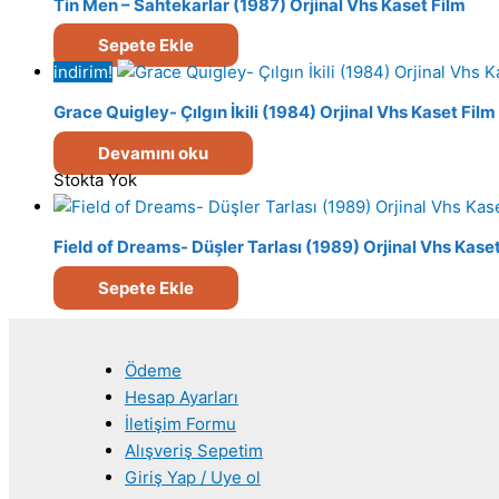
Tin Men – Sahtekarlar (1987) Orjinal Vhs Kaset Film
Sepete Ekle
indirim!
Grace Quigley- Çılgın İkili (1984) Orjinal Vhs Kaset Film
Devamını oku
Stokta Yok
Field of Dreams- Düşler Tarlası (1989) Orjinal Vhs Kase
Sepete Ekle
Ödeme
Hesap Ayarları
İletişim Formu
Alışveriş Sepetim
Giriş Yap / Uye ol