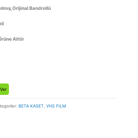
lmış,Orijinal Bandrollü
li
Ürüne Aittir
 Ver
tegoriler:
BETA KASET
,
VHS FILM