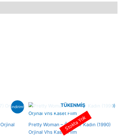
TÜKENMIŞ
indirim!
Stokta Yok
Orjinal
Pretty Woman – Özel Bir Kadın (1990)
Orjinal Vhs Kaset Film