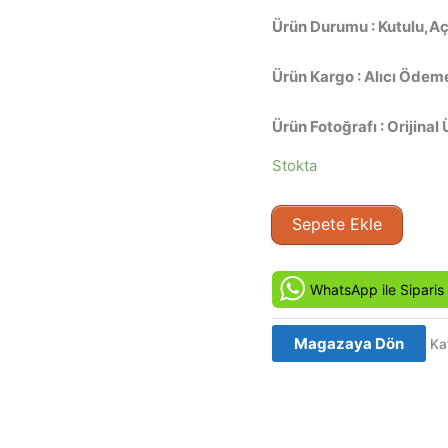
Ürün Durumu : Kutulu,Açı
Ürün Kargo : Alıcı Ödeme
Ürün Fotoğrafı : Orijinal 
Stokta
Nejat
Sepete Ekle
Uygur
-
Hastane
WhatsApp ile Siparis
mi
Kestane
Magazaya Dön
Ka
mi
Bölüm
1
Orjinal