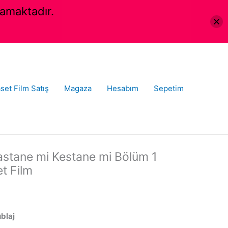
amaktadır.
set Film Satış
Magaza
Hesabım
Sepetim
astane mi Kestane mi Bölüm 1
et Film
ublaj