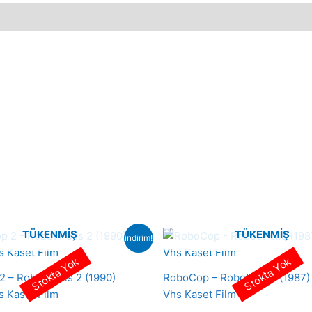
Beta
Kaset
Film
adet
TÜKENMIŞ
TÜKENMIŞ
indirim!
Stokta Yok
Stokta Yok
 – Robot Polis 2 (1990)
RoboCop – Robot Polis (1987) 
s Kaset Film
Vhs Kaset Film