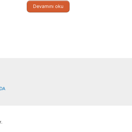
Devamını oku
NDA
r.