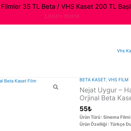
ilmler 35 TL Beta / VHS Kaset 200 TL Başl
Learn more
Vhs Ka
BETA KASET
,
VHS FILM
Nejat Uygur – H
Orjinal Beta Kas
55
₺
Ürün Türü : Sinema Filmi
Ürün Özelliği : Türkçe D