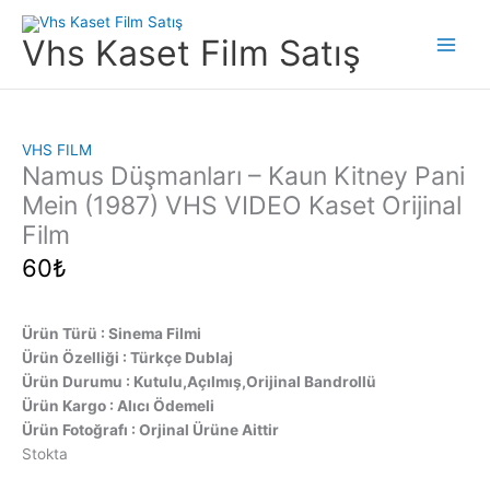
İçeriğe
atla
Vhs Kaset Film Satış
Main
Men
VHS FILM
Namus Düşmanları – Kaun Kitney Pani
Mein (1987) VHS VIDEO Kaset Orijinal
Film
60
₺
Ürün Türü : Sinema Filmi
Ürün Özelliği : Türkçe Dublaj
Ürün Durumu : Kutulu,Açılmış,Orijinal Bandrollü
Ürün Kargo : Alıcı Ödemeli
Ürün Fotoğrafı : Orjinal Ürüne Aittir
Stokta