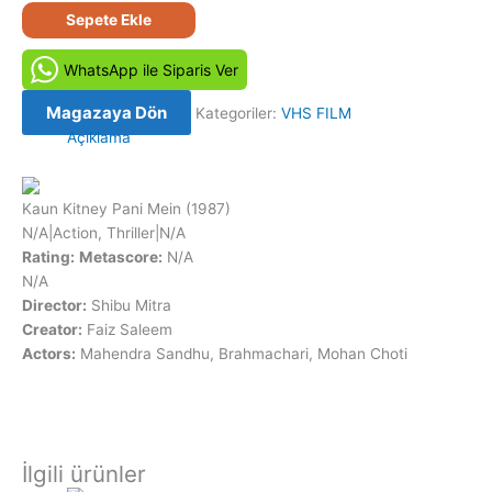
Namus
Sepete Ekle
Düşmanları
-
WhatsApp ile Siparis Ver
Kaun
Kitney
Magazaya Dön
Kategoriler:
VHS FILM
Pani
Açıklama
Mein
(1987)
VHS
Kaun Kitney Pani Mein
(1987)
VIDEO
N/A
|
Action, Thriller
|
N/A
Kaset
Rating:
Metascore:
N/A
Orijinal
N/A
Film
Director:
Shibu Mitra
adet
Creator:
Faiz Saleem
Actors:
Mahendra Sandhu, Brahmachari, Mohan Choti
İlgili ürünler