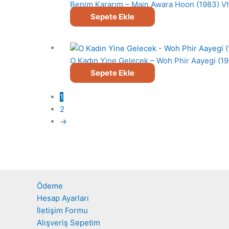
Benim Kararım – Main Awara Hoon (1983) Vh
Sepete Ekle
O Kadın Yine Gelecek – Woh Phir Aayegi (19
Sepete Ekle
1
2
→
Ödeme
Hesap Ayarları
İletişim Formu
Alışveriş Sepetim