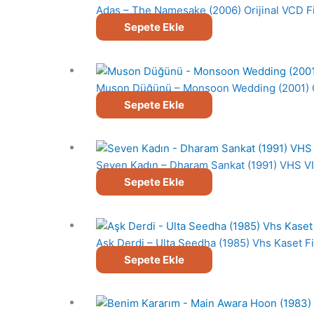
Adaş – The Namesake (2006) Orijinal VCD Fi
Sepete Ekle
Muson Düğünü – Monsoon Wedding (2001) Or
Sepete Ekle
Seven Kadın – Dharam Sankat (1991) VHS V
Sepete Ekle
Aşk Derdi – Ulta Seedha (1985) Vhs Kaset F
Sepete Ekle