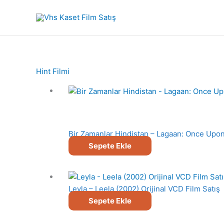
İçeriğe
atla
Hint Filmi
Bir Zamanlar Hindistan – Lagaan: Once Upon 
Sepete Ekle
Leyla – Leela (2002) Orijinal VCD Film Satış
Sepete Ekle