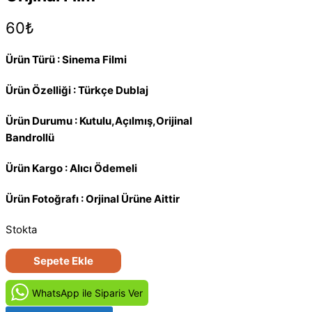
60
₺
Ürün Türü : Sinema Filmi
Ürün Özelliği : Türkçe Dublaj
Ürün Durumu : Kutulu,Açılmış,Orijinal
Bandrollü
Ürün Kargo : Alıcı Ödemeli
Ürün Fotoğrafı : Orjinal Ürüne Aittir
Stokta
İntikam
Sepete Ekle
VHS
VIDEO
WhatsApp ile Siparis Ver
Kaset