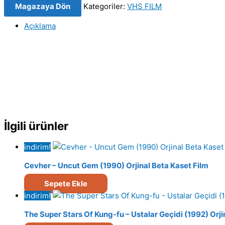
Magazaya Dön
Kategoriler:
VHS FILM
Orijinal
Film
Açıklama
adet
İlgili ürünler
indirim!
Cevher – Uncut Gem (1990) Orjinal Beta Kaset Film
Sepete Ekle
indirim!
The Super Stars Of Kung-fu – Ustalar Geçidi (1992) Orji