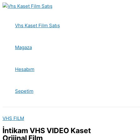
İçeriğe
atla
Vhs Kaset Film Satış
Magaza
Hesabım
Sepetim
VHS FILM
İntikam VHS VIDEO Kaset
Orijinal Film