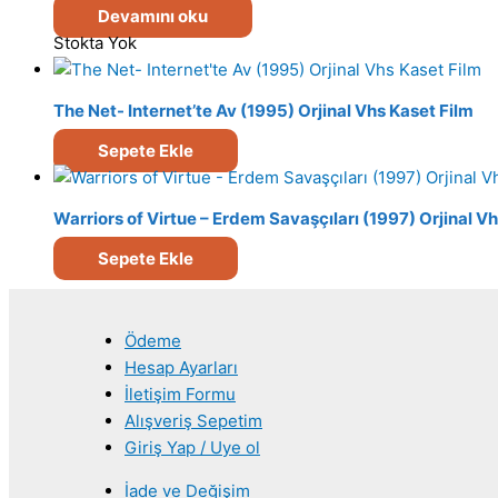
Devamını oku
Stokta Yok
The Net- Internet’te Av (1995) Orjinal Vhs Kaset Film
Sepete Ekle
Warriors of Virtue – Erdem Savaşçıları (1997) Orjinal V
Sepete Ekle
Ödeme
Hesap Ayarları
İletişim Formu
Alışveriş Sepetim
Giriş Yap / Uye ol
İade ve Değişim