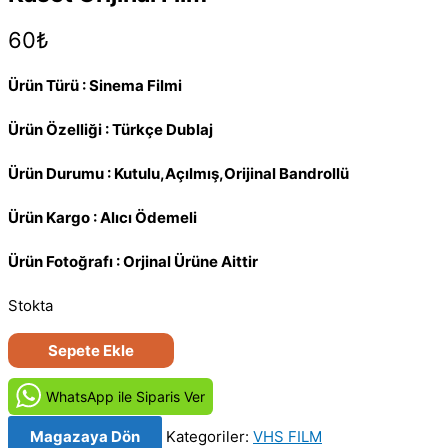
60
₺
Ürün Türü : Sinema Filmi
Ürün Özelliği : Türkçe Dublaj
Ürün Durumu : Kutulu,Açılmış,Orijinal Bandrollü
Ürün Kargo : Alıcı Ödemeli
Ürün Fotoğrafı : Orjinal Ürüne Aittir
Stokta
Kaybolan
Sepete Ekle
Kardeşler
-
WhatsApp ile Siparis Ver
Dada
Magazaya Dön
Kategoriler:
VHS FILM
(1979)