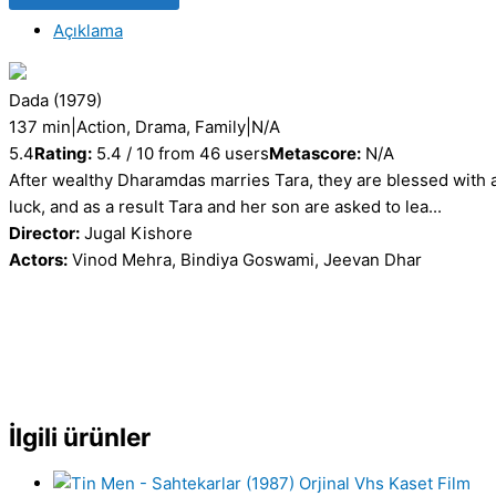
VHS
Açıklama
VIDEO
Kaset
Orijinal
Dada
(1979)
Film
137 min
|
Action, Drama, Family
|
N/A
adet
5.4
Rating:
5.4 / 10 from 46 users
Metascore:
N/A
After wealthy Dharamdas marries Tara, they are blessed with a s
luck, and as a result Tara and her son are asked to lea...
Director:
Jugal Kishore
Actors:
Vinod Mehra, Bindiya Goswami, Jeevan Dhar
İlgili ürünler