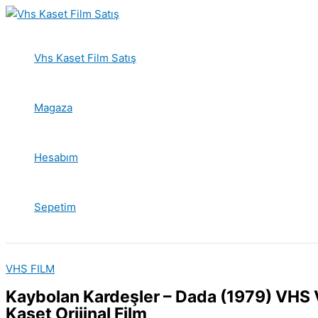
İçeriğe
atla
Vhs Kaset Film Satış
Magaza
Hesabım
Sepetim
VHS FILM
Kaybolan Kardeşler – Dada (1979) VHS
Kaset Orijinal Film