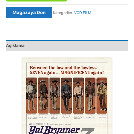
Return
of
Magazaya Dön
Kategoriler:
VCD FILM
the
Magnificent
Seven
(1966)
Orijinal
Açıklama
VCD
adet