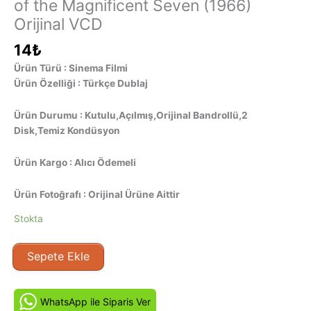
of the Magnificent Seven (1966)
Orijinal VCD
14
₺
Ürün Türü : Sinema Filmi
Ürün Özelliği : Türkçe Dublaj
Ürün Durumu : Kutulu,Açılmış,Orijinal Bandrollü,2
Disk,Temiz Kondüsyon
Ürün Kargo : Alıcı Ödemeli
Ürün Fotoğrafı : Orijinal Ürüne Aittir
Stokta
Muhteşem
Sepete Ekle
Yedili'nin
Dönüşü
–
WhatsApp ile Siparis Ver