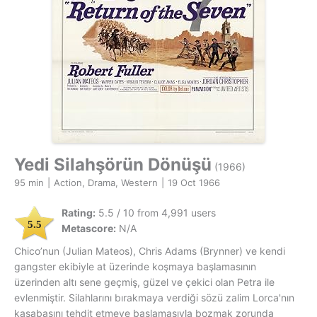
Yedi Silahşörün Dönüşü
(1966)
95 min
|
Action, Drama, Western
|
19 Oct 1966
Rating:
5.5 / 10 from 4,991 users
5.5
Metascore:
N/A
Chico’nun (Julian Mateos), Chris Adams (Brynner) ve kendi
gangster ekibiyle at üzerinde koşmaya başlamasının
üzerinden altı sene geçmiş, güzel ve çekici olan Petra ile
evlenmiştir. Silahlarını bırakmaya verdiği sözü zalim Lorca'nın
kasabasını tehdit etmeye başlamasıyla bozmak zorunda