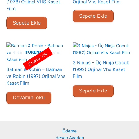
(1978) Orjinal VHS Kaset
Orjinal Vhs Kaset Film
Film
Sepete Ekle
Sepete Ekle
TÜKENMIŞ
Stokta Yok
3 Ninjas – Üç Ninja Çocuk
Batman & Robin – Batman
(1992) Orjinal Vhs Kaset
ve Robin (1997) Orjinal Vhs
Film
Kaset Film
Sepete Ekle
Devamını oku
Ödeme
Hesap Ayarları