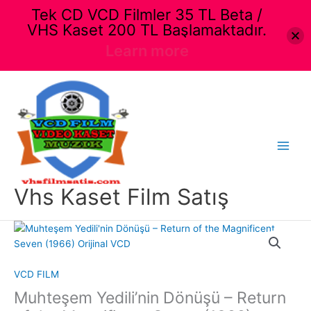
Tek CD VCD Filmler 35 TL Beta /
VHS Kaset 200 TL Başlamaktadır.
Learn more
İçeriğe
atla
Main
Menu
Vhs Kaset Film Satış
VCD FILM
Muhteşem Yedili’nin Dönüşü – Return