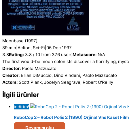
Moonbase
(1997)
89 min
|
Action, Sci-Fi
|
06 Dec 1997
3.8
Rating:
3.8 / 10 from 376 users
Metascore:
N/A
The first would-be moon colonists discover a horrifying, myst
Director:
Paolo Mazzucato
Creator:
Brian DiMuccio, Dino Vindeni, Paolo Mazzucato
Actors:
Scott Plank, Jocelyn Seagrave, Robert O'Reilly
İlgili ürünler
indirim!
RoboCop 2 – Robot Polis 2 (1990) Orjinal Vhs Kaset Film
Devamını oku