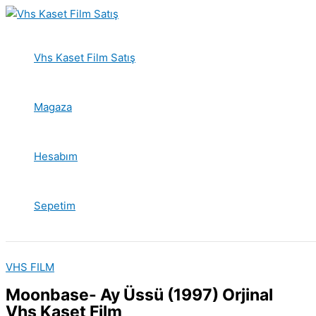
İçeriğe
atla
Vhs Kaset Film Satış
Magaza
Hesabım
Sepetim
VHS FILM
Moonbase- Ay Üssü (1997) Orjinal
Vhs Kaset Film