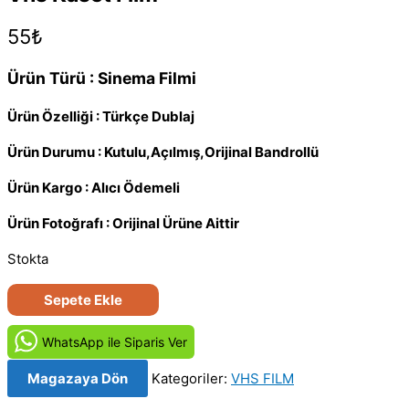
55
₺
Ürün Türü : Sinema Filmi
Ürün Özelliği : Türkçe Dublaj
Ürün Durumu : Kutulu,Açılmış,Orijinal Bandrollü
Ürün Kargo : Alıcı Ödemeli
Ürün Fotoğrafı : Orijinal Ürüne Aittir
Stokta
Moonbase-
Sepete Ekle
Ay
Üssü
WhatsApp ile Siparis Ver
(1997)
Magazaya Dön
Kategoriler:
VHS FILM
Orjinal
Vhs