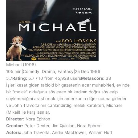
Michael
(1996)
105 min
|
Comedy, Drama, Fantasy
|
25 Dec 1996
5.7
Rating:
5.7 / 10 from 45,928 users
Metascore:
38
İşleri kesat giden tabloid bir gazetenin acar muhabirleri, evinde
bir "melek" olduğunu söyleyen bir kadının doğru söyleyip
söylemediğini araştırmak için amerikanın diğer ucuna giderler
ve John Travolta'nın canlandırdığı melek karakteri, Michael
(Mikail) ile karşılaşırlar.
Director:
Nora Ephron
Creator:
Peter Dexter, Jim Quinlan, Nora Ephron
Actors:
John Travolta, Andie MacDowell, William Hurt