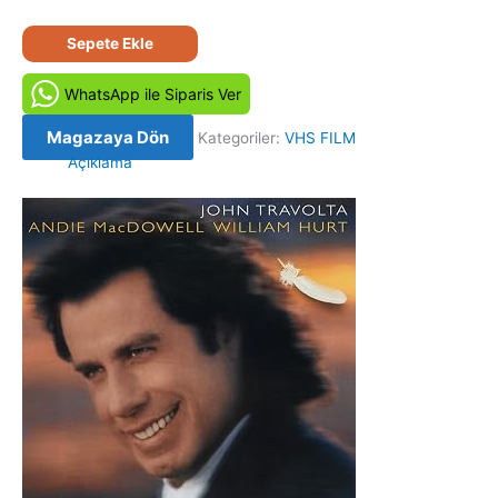
Michael
Sepete Ekle
(1996)
Orjinal
WhatsApp ile Siparis Ver
Vhs
Kaset
Magazaya Dön
Kategoriler:
VHS FILM
Film
Açıklama
adet