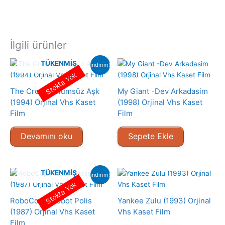
İlgili ürünler
TÜKENMIŞ
indirim!
Stokta Yok
The Crow – Ölümsüz Aşk
My Giant -Dev Arkadasim
(1994) Orjinal Vhs Kaset
(1998) Orjinal Vhs Kaset
Film
Film
Devamını oku
Sepete Ekle
TÜKENMIŞ
indirim!
Stokta Yok
RoboCop – Robot Polis
Yankee Zulu (1993) Orjinal
(1987) Orjinal Vhs Kaset
Vhs Kaset Film
Film