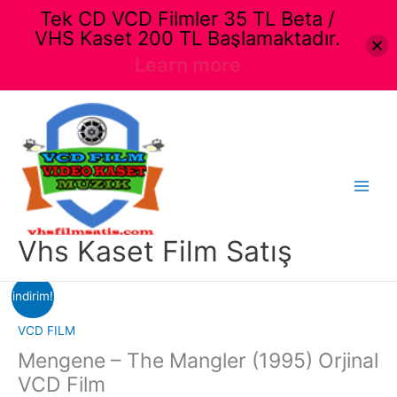
Tek CD VCD Filmler 35 TL Beta /
VHS Kaset 200 TL Başlamaktadır.
Learn more
İçeriğe
atla
Main
Menu
Vhs Kaset Film Satış
indirim!
VCD FILM
Mengene – The Mangler (1995) Orjinal
VCD Film