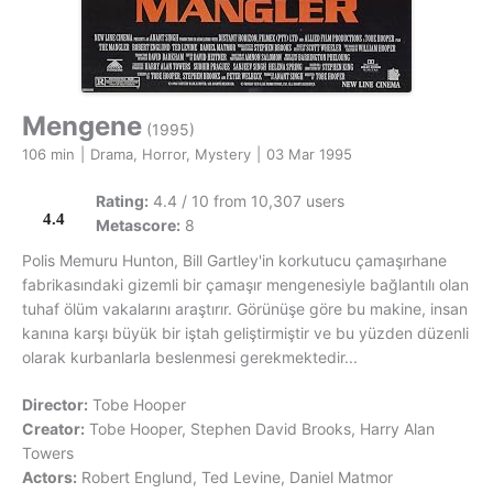
Mengene
(1995)
106 min
|
Drama, Horror, Mystery
|
03 Mar 1995
Rating:
4.4 / 10 from 10,307 users
4.4
Metascore:
8
Polis Memuru Hunton, Bill Gartley'in korkutucu çamaşırhane
fabrikasındaki gizemli bir çamaşır mengenesiyle bağlantılı olan
tuhaf ölüm vakalarını araştırır. Görünüşe göre bu makine, insan
kanına karşı büyük bir iştah geliştirmiştir ve bu yüzden düzenli
olarak kurbanlarla beslenmesi gerekmektedir...
Director:
Tobe Hooper
Creator:
Tobe Hooper, Stephen David Brooks, Harry Alan
Towers
Actors:
Robert Englund, Ted Levine, Daniel Matmor