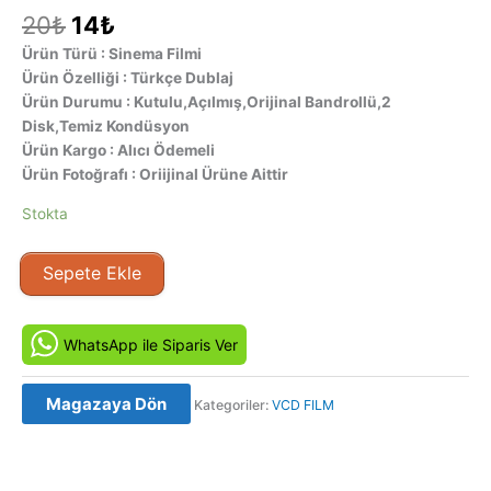
Orijinal
Şu
20
₺
14
₺
fiyat:
andaki
Ürün Türü : Sinema Filmi
20₺.
fiyat:
Ürün Özelliği : Türkçe Dublaj
14₺.
Ürün Durumu : Kutulu,Açılmış,Orijinal Bandrollü,2
Disk,Temiz Kondüsyon
Ürün Kargo : Alıcı Ödemeli
Ürün Fotoğrafı : Oriijinal Ürüne Aittir
Stokta
Mengene
Sepete Ekle
-
The
Mangler
WhatsApp ile Siparis Ver
(1995)
Orjinal
Magazaya Dön
Kategoriler:
VCD FILM
VCD
Film
adet