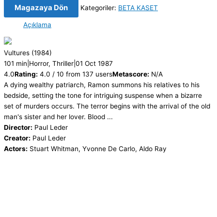
Magazaya Dön
Kategoriler:
BETA KASET
Açıklama
Vultures
(1984)
101 min
|
Horror, Thriller
|
01 Oct 1987
4.0
Rating:
4.0 / 10 from 137 users
Metascore:
N/A
A dying wealthy patriarch, Ramon summons his relatives to his
bedside, setting the tone for intriguing suspense when a bizarre
set of murders occurs. The terror begins with the arrival of the old
man's sister and her lover. Blood ...
Director:
Paul Leder
Creator:
Paul Leder
Actors:
Stuart Whitman, Yvonne De Carlo, Aldo Ray