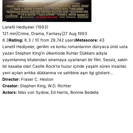
Lanetli Hediyeler
(1993)
121 min
|
Crime, Drama, Fantasy
|
27 Aug 1993
6.3
Rating:
6.3 / 10 from 29,742 users
Metascore:
43
Lanetli Hediyeler, gerilim ve korku romanlarının dünyaca ünlü usta
yazarı Stephen King’in ülkemizde Ruhlar Dükkanı adıyla
yayımlanmış kitabından sinemaya uyarlanan bir film. Sessiz, sakin
bir kasaba olan Castle Rock’ta huzur içinde yaşam süren insanlar,
yeni açılan antika dükkanına ve sahibine aşırı ilgi gösterir...
Director:
Fraser C. Heston
Creator:
Stephen King, W.D. Richter
Actors:
Max von Sydow, Ed Harris, Bonnie Bedelia