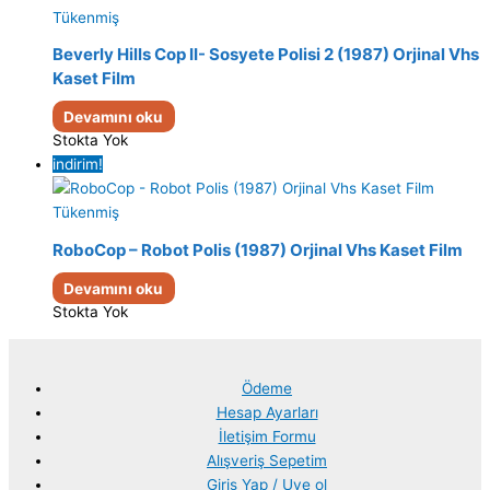
Tükenmiş
Beverly Hills Cop II- Sosyete Polisi 2 (1987) Orjinal Vhs
Kaset Film
Devamını oku
Stokta Yok
indirim!
Tükenmiş
RoboCop – Robot Polis (1987) Orjinal Vhs Kaset Film
Devamını oku
Stokta Yok
Ödeme
Hesap Ayarları
İletişim Formu
Alışveriş Sepetim
Giriş Yap / Uye ol