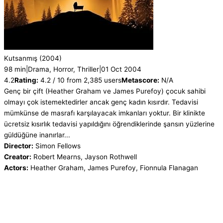
Kutsanmış
(2004)
98 min
|
Drama, Horror, Thriller
|
01 Oct 2004
4.2
Rating:
4.2 / 10 from 2,385 users
Metascore:
N/A
Genç bir çift (Heather Graham ve James Purefoy) çocuk sahibi
olmayı çok istemektedirler ancak genç kadın kısırdır. Tedavisi
mümkünse de masrafı karşılayacak imkanları yoktur. Bir klinikte
ücretsiz kısırlık tedavisi yapıldığını öğrendiklerinde şansın yüzlerine
güldüğüne inanırlar...
Director:
Simon Fellows
Creator:
Robert Mearns, Jayson Rothwell
Actors:
Heather Graham, James Purefoy, Fionnula Flanagan