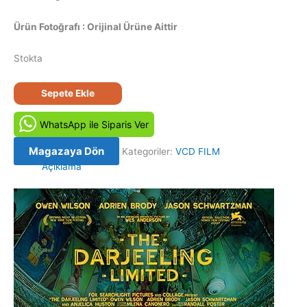
Ürün Fotoğrafı : Orijinal Ürüne Aittir
Stokta
Küs
Sepete Ekle
Kardeşler
Limited
WhatsApp ile Siparis Ver
Şirketi
-
Magazaya Dön
Kategoriler:
VCD FILM
The
Açıklama
Darjeeling
Limited
(2007)
Orijinal
VCD
Film
Satış
adet