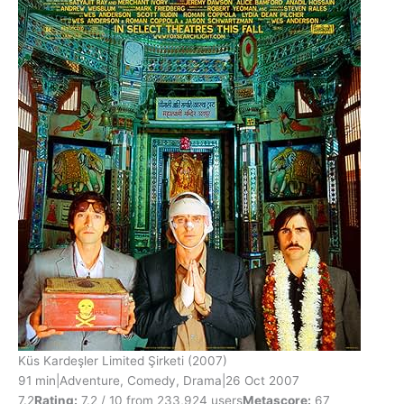
Küs Kardeşler Limited Şirketi
(2007)
91 min
|
Adventure, Comedy, Drama
|
26 Oct 2007
7.2
Rating:
7.2 / 10 from 233,924 users
Metascore:
67