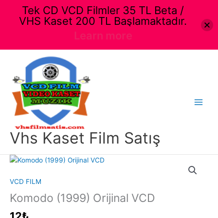
Tek CD VCD Filmler 35 TL Beta /
VHS Kaset 200 TL Başlamaktadır.
Learn more
İçeriğe
atla
Main
Menu
Vhs Kaset Film Satış
VCD FILM
Komodo (1999) Orijinal VCD
12
₺