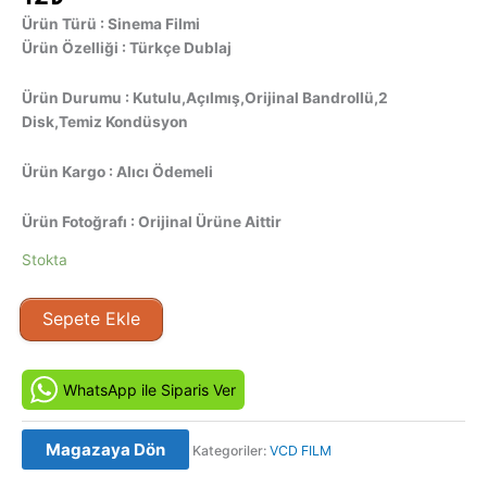
Ürün Türü : Sinema Filmi
Ürün Özelliği : Türkçe Dublaj
Ürün Durumu : Kutulu,Açılmış,Orijinal Bandrollü,2
Disk,Temiz Kondüsyon
Ürün Kargo : Alıcı Ödemeli
Ürün Fotoğrafı : Orijinal Ürüne Aittir
Stokta
Komodo
Sepete Ekle
(1999)
Orijinal
VCD
WhatsApp ile Siparis Ver
adet
Magazaya Dön
Kategoriler:
VCD FILM