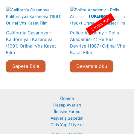
TÜKENMIŞ
Stokta Yok
California Casanova –
Police Academy – Polis
Kaliforniyali Kazanova
Akademisi 4: Herkes
(1991) Orjinal Vhs Kaset
Devriye (1987) Orjinal Vhs
Film
Kaset Film
Sepete Ekle
Devamını oku
Ödeme
Hesap Ayarları
İletişim Formu
Alışveriş Sepetim
Giriş Yap / Uye ol