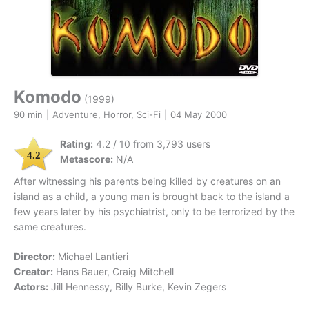
Komodo
(1999)
90 min
|
Adventure, Horror, Sci-Fi
|
04 May 2000
Rating:
4.2 / 10 from 3,793 users
4.2
Metascore:
N/A
After witnessing his parents being killed by creatures on an
island as a child, a young man is brought back to the island a
few years later by his psychiatrist, only to be terrorized by the
same creatures.
Director:
Michael Lantieri
Creator:
Hans Bauer, Craig Mitchell
Actors:
Jill Hennessy, Billy Burke, Kevin Zegers