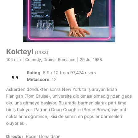
Kokteyl
(1988)
104 min
|
Comedy, Drama, Romance
|
29 Jul 1988
Rating:
5.9 / 10 from 97,474 users
5.9
Metascore:
12
Askerden döndükten sonra New York'ta iş arayan Brian
Flanigan (Tom Cruise), üniversite diploması olmadığından gece
okuluna gitmeye başlıyor. Bu arada barmen olarak part time
bir iş buluyor. Patronu Doug Coughlin (Bryan Brown) işin püf
noktalarını öğretince, ikisi de şehrin en popüler barmenleri
oluyorlar...
Director:
Roger Donaldson