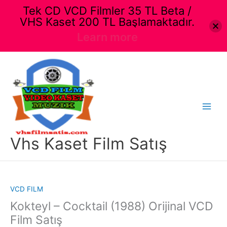
Tek CD VCD Filmler 35 TL Beta /
VHS Kaset 200 TL Başlamaktadır.
Learn more
İçeriğe
atla
Main
Menu
Vhs Kaset Film Satış
VCD FILM
Kokteyl – Cocktail (1988) Orijinal VCD
Film Satış