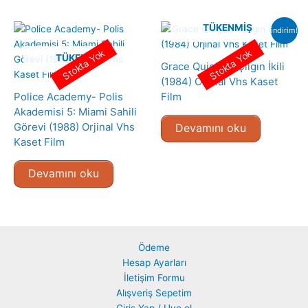
TÜKENMIŞ
indirim!
Stokta Yok
Stokta Yok
TÜKENMIŞ
Grace Quigley- Çılgın İkili
(1984) Orjinal Vhs Kaset
Police Academy- Polis
Film
Akademisi 5: Miami Sahili
Görevi (1988) Orjinal Vhs
Devamını oku
Kaset Film
Devamını oku
Ödeme
Hesap Ayarları
İletişim Formu
Alışveriş Sepetim