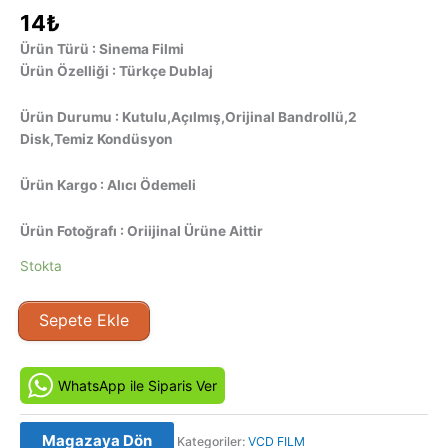
14
₺
Ürün Türü : Sinema Filmi
Ürün Özelliği : Türkçe Dublaj
Ürün Durumu : Kutulu,Açılmış,Orijinal Bandrollü,2
Disk,Temiz Kondüsyon
Ürün Kargo : Alıcı Ödemeli
Ürün Fotoğrafı : Oriijinal Ürüne Aittir
Stokta
Kokteyl
Sepete Ekle
-
Cocktail
(1988)
WhatsApp ile Siparis Ver
Orijinal
VCD
Magazaya Dön
Kategoriler:
VCD FILM
Film