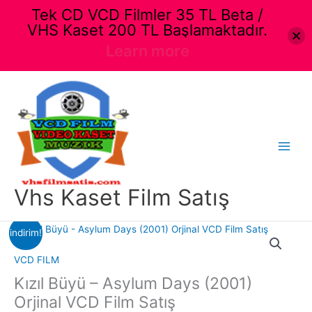
Tek CD VCD Filmler 35 TL Beta /
VHS Kaset 200 TL Başlamaktadır.
Learn more
İçeriğe
atla
Main
Menu
Vhs Kaset Film Satış
indirim!
VCD FILM
Kızıl Büyü – Asylum Days (2001)
Orjinal VCD Film Satış