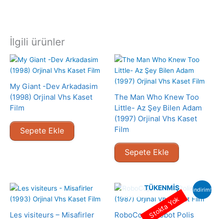
İlgili ürünler
My Giant -Dev Arkadasim
(1998) Orjinal Vhs Kaset
The Man Who Knew Too
Film
Little- Az Şey Bilen Adam
(1997) Orjinal Vhs Kaset
Film
Sepete Ekle
Sepete Ekle
TÜKENMIŞ
indirim!
Stokta Yok
Les visiteurs – Misafirler
RoboCop – Robot Polis