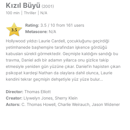
Kızıl Büyü
(2001)
100 min
|
Thriller
|
N/A
Rating:
3.5 / 10 from 161 users
3.5
Metascore:
N/A
Hollywood yıldızı Laurie Cardell, çocukluğunu geçirdiği
yetimhanede başhemşire tarafından işkence gördüğü
kabusları sürekli görmektedir. Geçmişte kaldığını sandığı bu
travma, Daniel adlı bir adamın yıllarca onu gizlice takip
etmesiyle yeniden gün yüzüne çıkar. Daniel’in hapisten çıkan
psikopat kardeşi Nathan da olaylara dahil olunca, Laurie
kendini tekrar geçmişin dehşetiyle yüz yüze bulur...
Director:
Thomas Elliott
Creator:
Llywelyn Jones, Sherry Klein
Actors:
C. Thomas Howell, Charlie Weirauch, Jason Widener