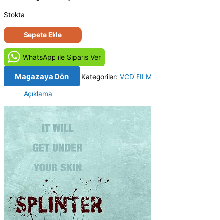
Stokta
Kıymık
Sepete Ekle
-
Splinter
WhatsApp ile Siparis Ver
(2008)
Orjinal
Magazaya Dön
Kategoriler:
VCD FILM
VCD
Açıklama
Film
adet