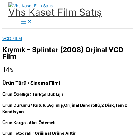
İçeriğe
Vhs Kaset Film Satış
atla
Main
Menu
VCD FILM
Kıymık – Splinter (2008) Orjinal VCD
Film
14
₺
Ürün Türü : Sinema Filmi
Ürün Özelliği : Türkçe Dublajlı
Ürün Durumu : Kutulu,Açılmış,Orijinal Bandrollü,2 Disk,Temiz
Kondisyon
Ürün Kargo : Alıcı Ödemeli
Ürün Fotoğrafı : Oriijinal Ürüne Aittir