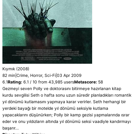
Kıymık
(2008)
82 min
|
Crime, Horror, Sci-Fi
|
03 Apr 2009
6.1
Rating:
6.1 / 10 from 43,985 users
Metascore:
58
Gezmeyi seven Polly ve doktorasını bitirmeye hazırlanan kitap
kurdu sevgilisi Seth o hafta sonu uzun süredir planladıkları romantik
yıl dönümü kutlamasını yapmaya karar verirler. Seth herhangi bir
yerdeki bayağı bir motelde yıl dönümü seksiyle kutlama
yapacaklarını düşünürken; Polly bir kamp gezisi yapmalarında ısrar
eder ve onu yıldızların altında yıl dönümü seksi vaadiyle kandırmayı
başarır...