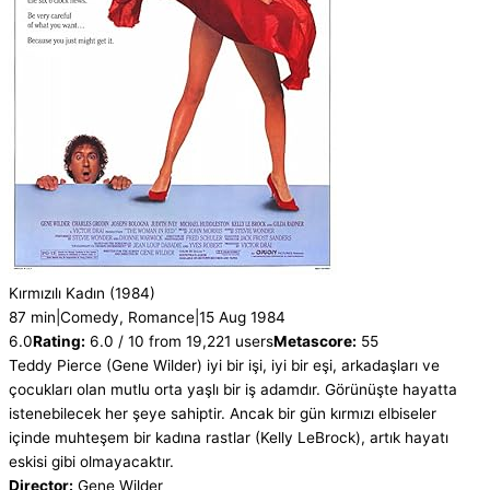
Kırmızılı Kadın
(1984)
87 min
|
Comedy, Romance
|
15 Aug 1984
6.0
Rating:
6.0 / 10 from 19,221 users
Metascore:
55
Teddy Pierce (Gene Wilder) iyi bir işi, iyi bir eşi, arkadaşları ve
çocukları olan mutlu orta yaşlı bir iş adamdır. Görünüşte hayatta
istenebilecek her şeye sahiptir. Ancak bir gün kırmızı elbiseler
içinde muhteşem bir kadına rastlar (Kelly LeBrock), artık hayatı
eskisi gibi olmayacaktır.
Director:
Gene Wilder