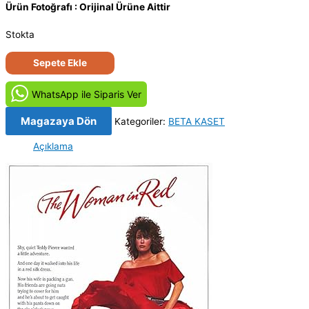
Ürün Fotoğrafı : Orijinal Ürüne Aittir
Stokta
Kırmızılı
Sepete Ekle
Kadın
-
WhatsApp ile Siparis Ver
The
Woman
Magazaya Dön
Kategoriler:
BETA KASET
in
Açıklama
Red
(1984)
Orjinal
Beta
Kaset
Film
adet