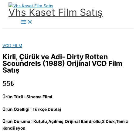
İçeriğe
Vhs Kaset Film Satış
atla
Main
Menu
VCD FILM
Kirli, Çürük ve Adi- Dirty Rotten
Scoundrels (1988) Orijinal VCD Film
Satış
55
₺
Ürün Türü : Sinema Filmi
Ürün Özelliği : Türkçe Dublaj
Ürün Durumu : Kutulu,Açılmış,Orijinal Bandrollü,2 Disk,Temiz
Kondüsyon