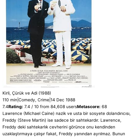
Kirli, Çürük ve Adi
(1988)
110 min
|
Comedy, Crime
|
14 Dec 1988
7.4
Rating:
7.4 / 10 from 84,608 users
Metascore:
68
Lawrence (Michael Caine) nazik ve usta bir sosyete dolandırıcısı,
Freddy (Steve Martin) ise sadece bir sahtekardır. Lawrence,
Freddy deki sahtekarlık cevherini görünce onu kendinden
uzaklaştırmaya çalışır fakat, Freddy yanından ayrılmaz. Bunun