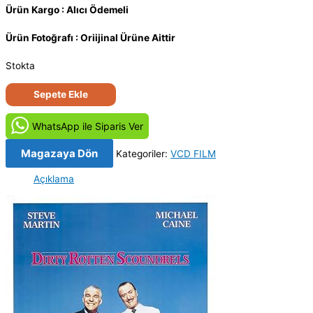
Ürün Kargo : Alıcı Ödemeli
Ürün Fotoğrafı : Oriijinal Ürüne Aittir
Stokta
Kirli,
Sepete Ekle
Çürük
ve
WhatsApp ile Siparis Ver
Adi-
Dirty
Magazaya Dön
Kategoriler:
VCD FILM
Rotten
Açıklama
Scoundrels
(1988)
Orijinal
VCD
Film
Satış
adet