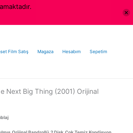
amaktadır.
set Film Satış
Magaza
Hesabım
Sepetim
e Next Big Thing (2001) Orijinal
ublaj
ılmış,Orijinal Bandrollü,2 Disk,Çok Temiz Kondisyon