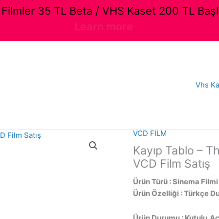
ilmler 35 TL Beta / VHS Kaset 200 TL Başl
Learn more
Vhs Ka
VCD FILM
Kayıp Tablo – Th
VCD Film Satış
Ürün Türü : Sinema Filmi
Ürün Özelliği : Türkçe D
Ürün Durumu : Kutulu,Aç