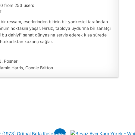
10 from 253 users
7
ir ressam, eserlerinden birinin bir yankesici tarafından
önüm noktasını yaşar. Hırsız, tabloya uydurma bir sanatçı
li bu dahiyi" sanat dünyasına servis ederek kısa sürede
ahtekarlıktan kazanç sağlar.
J. Posner
amie Harris, Connie Britton
indirim!