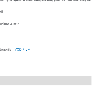
li
Ürüne Aittir
tegoriler:
VCD FILM