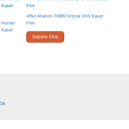
Affet Allahım (1986) Orjinal VHS Kaset
e Hunter
Film
S Kaset
Sepete Ekle
NDA