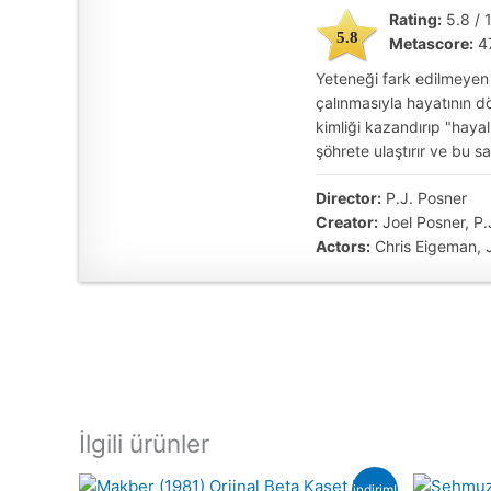
Rating:
5.8 / 
5.8
Metascore:
4
Yeteneği fark edilmeyen b
çalınmasıyla hayatının d
kimliği kazandırıp "haya
şöhrete ulaştırır ve bu s
Director:
P.J. Posner
Creator:
Joel Posner, P.
Actors:
Chris Eigeman, J
İlgili ürünler
indirim!