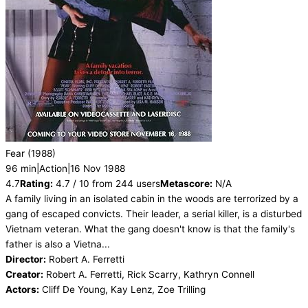
Fear
(1988)
96 min
|
Action
|
16 Nov 1988
4.7
Rating:
4.7 / 10 from 244 users
Metascore:
N/A
A family living in an isolated cabin in the woods are terrorized by a
gang of escaped convicts. Their leader, a serial killer, is a disturbed
Vietnam veteran. What the gang doesn't know is that the family's
father is also a Vietna...
Director:
Robert A. Ferretti
Creator:
Robert A. Ferretti, Rick Scarry, Kathryn Connell
Actors:
Cliff De Young, Kay Lenz, Zoe Trilling