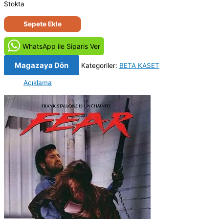
Stokta
Katliamcılar
Sepete Ekle
-
Fear
WhatsApp ile Siparis Ver
(1988)
Orjinal
Magazaya Dön
Kategoriler:
BETA KASET
Beta
Açıklama
Kaset
Film
adet